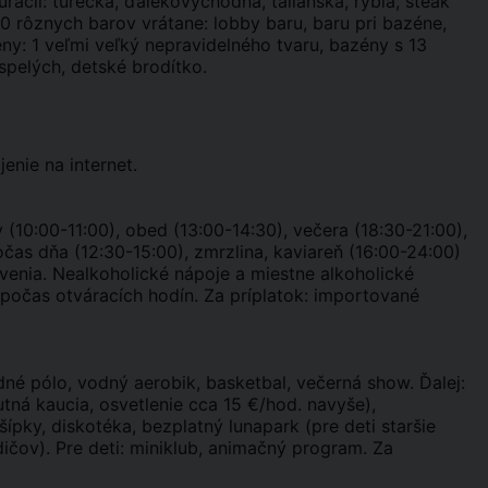
urácií: turecká, ďalekovýchodná, talianska, rybia, steak
0 rôznych barov vrátane: lobby baru, baru pri bazéne,
ny: 1 veľmi veľký nepravidelného tvaru, bazény s 13
spelých, detské brodítko.
jenie na internet.
ky (10:00-11:00), obed (13:00-14:30), večera (18:30-21:00),
čas dňa (12:30-15:00), zmrzlina, kaviareň (16:00-24:00)
venia. Nealkoholické nápoje a miestne alkoholické
 počas otváracích hodín. Za príplatok: importované
é pólo, vodný aerobik, basketbal, večerná show. Ďalej:
utná kaucia, osvetlenie cca 15 €/hod. navyše),
 šípky, diskotéka, bezplatný lunapark (pre deti staršie
dičov). Pre deti: miniklub, animačný program. Za