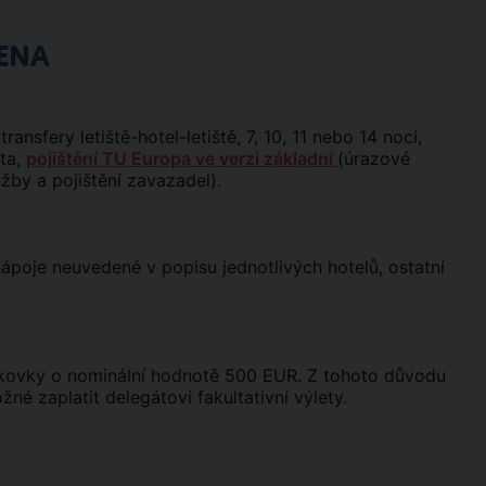
ENA
ransfery letiště-hotel-letiště, 7, 10, 11 nebo 14 nocí,
áta,
pojištění TU Europa ve verzi základní
(úrazové
užby a pojištění zavazadel).
 nápoje neuvedené v popisu jednotlivých hotelů, ostatní
nkovky o nominální hodnotě 500 EUR. Z tohoto důvodu
é zaplatit delegátovi fakultativní výlety.