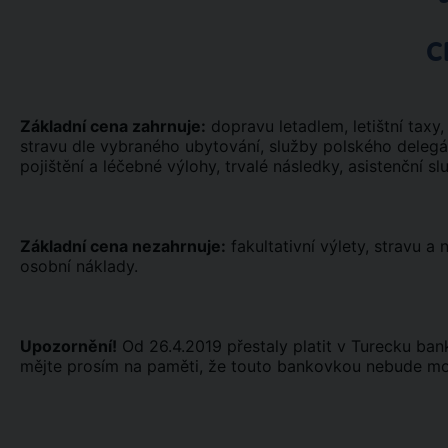
C
Základní cena zahrnuje:
dopravu letadlem, letištní taxy, t
stravu dle vybraného ubytování, služby polského deleg
pojištění a léčebné výlohy, trvalé následky, asistenční sl
Základní cena nezahrnuje:
fakultativní výlety, stravu a
osobní náklady.
Upozornění!
Od 26.4.2019 přestaly platit v Turecku ba
mějte prosím na paměti, že touto bankovkou nebude možn