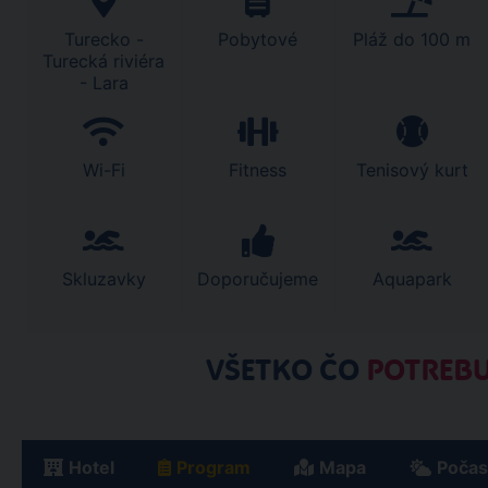
Turecko -
Pobytové
Pláž do 100 m
Turecká riviéra
- Lara
Wi-Fi
Fitness
Tenisový kurt
Skluzavky
Doporučujeme
Aquapark
VŠETKO ČO
POTREBU
Hotel
Program
Mapa
Počas