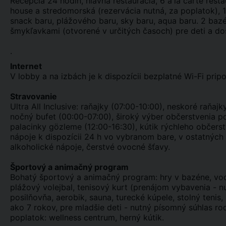
Recepcia 24 hodín, hlavná reštaurácia, 6 a'la carte rešta
house a stredomorská (rezervácia nutná, za poplatok), 1
snack baru, plážového baru, sky baru, aqua baru. 2 bazé
šmykľavkami (otvorené v určitých časoch) pre deti a do
.
Internet
V lobby a na izbách je k dispozícii bezplatné Wi-Fi pripo
Stravovanie
Ultra All Inclusive: raňajky (07:00-10:00), neskoré raňaj
nočný bufet (00:00-07:00), široký výber občerstvenia po
palacinky gözleme (12:00-16:30), kútik rýchleho občerst
nápoje k dispozícii 24 h vo vybranom bare, v ostatných
alkoholické nápoje, čerstvé ovocné šťavy.
Športový a animačný program
Bohatý športový a animačný program: hry v bazéne, vodn
plážový volejbal, tenisový kurt (prenájom vybavenia - n
posilňovňa, aerobik, sauna, turecké kúpele, stolný tenis,
ako 7 rokov, pre mladšie deti - nutný písomný súhlas ro
poplatok: wellness centrum, herný kútik.