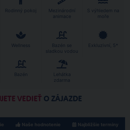
Rodinný pokoj
Mezinárodní
S výhledem na
animace
moře
Wellness
Bazén se
Exkluzivní, 5*
sladkou vodou
Bazén
Lehátka
zdarma
JETE VEDIEŤ
O ZÁJAZDE
ie
Naše hodnotenie
Najbližšie termíny