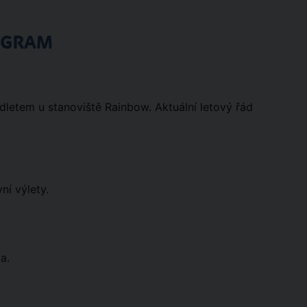
OGRAM
odletem u stanoviště Rainbow. Aktuální letový řád
ní výlety.
a.