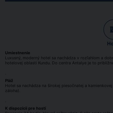
Ho
Umiestnenie
Luxusný, moderný hotel sa nachádza v rozľahlom a dobr
hotelovej oblasti Kundu. Do centra Antalye je to približn
.
Pláž
Hotel sa nachádza na širokej piesočnatej a kamienkovej
záloha).
.
K dispozícii pre hostí