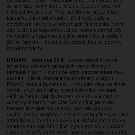
se nacházejí ruiny jednoho z nejlépe dochovaných
helénistických měst. Poté navštívíme národní park
Kurşunlu, ohromující nádhernými vodopády a
nesčetnými druhy exotických ptáků a rostlin. Právě
zde bude čas odpočinout si od horka a nabrat síly
na návštěvu nejzachovalejšího antického divadla v
jižním Turecku - divadla Aspendos, kde se dodnes
konají koncerty.
HAMAM - cena cca 25 €
Hamam neboli turecké
lázně jsou dědicem nejlepších tradic římských
termálních lázní - instituce kdysi nepostradatelné v
každém městě, oblíbené místo zábavy starých
Římanů, Řeků a Byzantinců. Postupem času se lázně
natolik vryly do krajiny tureckých měst, že dnes
většina Turků o jejich dávném původu ani neví. V
samotných lázních se však čas změnil jen málo.
Hamam je stejně tak relaxací pro tělo jako pro
ducha. Sauny, koupele a masáže probíhají v uvolněné
atmosféře plné vtipů a povídání. Krásné mramorové
interiéry nabízejí mimo jiné mytí a peeling speciální
rukavicí "kese", parní lázeň, horkou a studenou vodu,