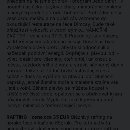
ohledem na ně jsme připravili program Jeep Safari. V
horách nás čekají stylové chaty, mimořádné výhledy
a nevyčerpatelné přírodní bohatství. Prohlédneme si
vesnickou mešitu a na oběd vás vezmeme do
okouzlující restaurace na řece Dimcay. Bude také
příležitost vykouřit si vodní dýmku. NÁMOŘNÍ
ZÁŽITEK - cena cca 37 EUR Prázdniny jsou časem,
na který všichni tak dlouho čekají. Dovolená byla
vynalezena právě proto, abyste si odpočinuli a
načerpali pozitivní energii. Dopřejte si plavbu lodí -
výlet ideální pro všechny, kteří chtějí uniknout z
města, každodenního života a strávit nádherný den v
přírodě. Takže už žádné brzké vstávání, stres a
spěch - dnes se vydáme na plavbu lodí. Sluneční
paprsky, jemné šumění moře a malebná krajina vás
jistě uvolní. Během plavby se můžete koupat v
křišťálově čisté vodě, opalovat se a obdivovat krásu
půvabných zátok. Vyplujete také k jeskyni pirátů,
jeskyni milenců a fosforeskující jeskyni.
RAFTING - cena cca 35 EUR
Bláznivý rafting na
horské řece v kaňonu Köprülü. Pro tuto aktivitu
nemusíte být zkušenými sportovci, protože rafting