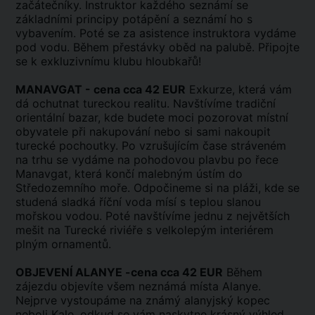
začátečníky. Instruktor každého seznámí se
základními principy potápění a seznámí ho s
vybavením. Poté se za asistence instruktora vydáme
pod vodu. Během přestávky oběd na palubě. Připojte
se k exkluzivnímu klubu hloubkařů!
MANAVGAT - cena cca 42 EUR
Exkurze, která vám
dá ochutnat tureckou realitu. Navštívíme tradiční
orientální bazar, kde budete moci pozorovat místní
obyvatele při nakupování nebo si sami nakoupit
turecké pochoutky. Po vzrušujícím čase stráveném
na trhu se vydáme na pohodovou plavbu po řece
Manavgat, která končí malebným ústím do
Středozemního moře. Odpočineme si na pláži, kde se
studená sladká říční voda mísí s teplou slanou
mořskou vodou. Poté navštívíme jednu z největších
mešit na Turecké riviéře s velkolepým interiérem
plným ornamentů.
OBJEVENÍ ALANYE -cena cca 42 EUR
Během
zájezdu objevíte všem neznámá místa Alanye.
Nejprve vystoupáme na známý alanyjský kopec
neboli Kale, odkud se vám naskytne krásný výhled