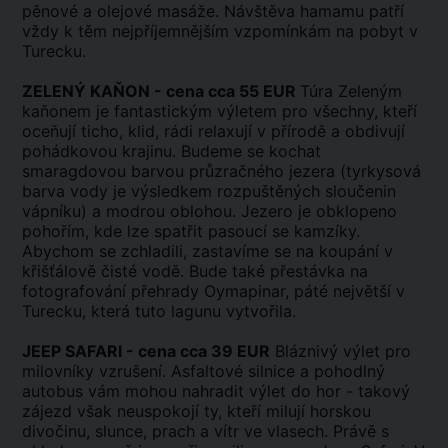
pěnové a olejové masáže. Návštěva hamamu patří
vždy k těm nejpříjemnějším vzpomínkám na pobyt v
Turecku.
ZELENÝ KAŇON - cena cca 55 EUR
Túra Zeleným
kaňonem je fantastickým výletem pro všechny, kteří
oceňují ticho, klid, rádi relaxují v přírodě a obdivují
pohádkovou krajinu. Budeme se kochat
smaragdovou barvou průzračného jezera (tyrkysová
barva vody je výsledkem rozpuštěných sloučenin
vápníku) a modrou oblohou. Jezero je obklopeno
pohořím, kde lze spatřit pasoucí se kamzíky.
Abychom se zchladili, zastavíme se na koupání v
křišťálově čisté vodě. Bude také přestávka na
fotografování přehrady Oymapinar, páté největší v
Turecku, která tuto lagunu vytvořila.
JEEP SAFARI - cena cca 39 EUR
Bláznivý výlet pro
milovníky vzrušení. Asfaltové silnice a pohodlný
autobus vám mohou nahradit výlet do hor - takový
zájezd však neuspokojí ty, kteří milují horskou
divočinu, slunce, prach a vítr ve vlasech. Právě s