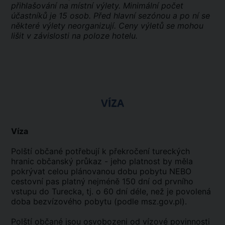
přihlašování na místní výlety. Minimální počet
účastníků je 15 osob. Před hlavní sezónou a po ní se
některé výlety neorganizují. Ceny výletů se mohou
lišit v závislosti na poloze hotelu.
VÍZA
Víza
Polští občané potřebují k překročení tureckých
hranic občanský průkaz - jeho platnost by měla
pokrývat celou plánovanou dobu pobytu NEBO
cestovní pas platný nejméně 150 dní od prvního
vstupu do Turecka, tj. o 60 dní déle, než je povolená
doba bezvízového pobytu (podle msz.gov.pl).
Polští občané jsou osvobozeni od vízové povinnosti