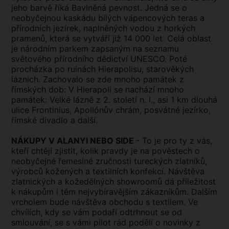
jeho barvě říká Bavlněná pevnost. Jedná se o
neobyčejnou kaskádu bílých vápencových teras a
přírodních jezírek, naplněných vodou z horkých
pramenů, která se vytváří již 14 000 let. Celá oblast
je národním parkem zapsaným na seznamu
světového přírodního dědictví UNESCO. Poté
procházka po ruinách Hierapolisu, starověkých
lázních. Zachovalo se zde mnoho památek z
římských dob: V Hierapoli se nachází mnoho
památek: Velké lázně z 2. století n. l., asi 1 km dlouhá
ulice Frontinius, Apollónův chrám, posvátné jezírko,
římské divadlo a další.
NÁKUPY V ALANYI NEBO SIDE
- To je pro ty z vás,
kteří chtějí zjistit, kolik pravdy je na pověstech o
neobyčejné řemeslné zručnosti tureckých zlatníků,
výrobců kožených a textilních konfekcí. Návštěva
zlatnických a kožedělných showroomů dá příležitost
k nákupům i těm nejvybíravějším zákazníkům. Dalším
vrcholem bude návštěva obchodu s textilem. Ve
chvílích, kdy se vám podaří odtrhnout se od
smlouvání, se s vámi pilot rád podělí o novinky z