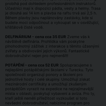
probíhá pod dohledem profesionálních instruktorů.
Účastníci mají k dispozici pádla, vesty a helmy. Trasa
je dlouhá asi 14 km a plavba na raftu trvá asi 2,5 h.
Během plavby jsou naplánovány zastávky, kde si
budete moci odpočinout a vykoupat se v osvěžující,
křišťálově čisté vodě.
DELFINÁRIUM - cena cca 35 EUR
Zveme vás k
návštěvě delfinária. Prohlídka vám poskytne
plnohodnotný zážitek z interakce s těmito úžasnými
zvířaty a obdivování jejich výkonů. Fantastické
dobrodružství nejen pro nejmenší!!!
POTÁPĚNÍ - cena cca 52 EUR
Spolupracujeme s
nejlepšími potápěčskými školami v Turecku. Tyto
společnosti organizují ponory a školení pro
jednotlivé hosty i celé skupiny. Umožňují získat
mezinárodní certifikáty a umožňují zkušeným
potápěčům vyrazit na expedice na nejzajímavější
místa v oblasti, poskytují vybavení a avíza. Pro ty,
kteří ještě neměli příležitost vyzkoušet si toto
nevšední dobrodružství, nabízíme program pro