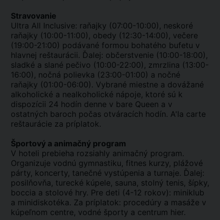
Stravovanie
Ultra All Inclusive: raňajky (07:00-10:00), neskoré
raňajky (10:00-11:00), obedy (12:30-14:00), večere
(19:00-21:00) podávané formou bohatého bufetu v
hlavnej reštaurácii. Ďalej: občerstvenie (10:00-18:00),
sladké a slané pečivo (10:00-22:00), zmrzlina (13:00-
16:00), nočná polievka (23:00-01:00) a nočné
raňajky (01:00-06:00). Vybrané miestne a dovážané
alkoholické a nealkoholické nápoje, ktoré sú k
dispozícii 24 hodín denne v bare Queen a v
ostatných baroch počas otváracích hodín. A'la carte
reštaurácie za príplatok.
Športový a animačný program
V hoteli prebieha rozsiahly animačný program.
Organizuje vodnú gymnastiku, fitnes kurzy, plážové
párty, koncerty, tanečné vystúpenia a turnaje. Ďalej:
posilňovňa, turecké kúpele, sauna, stolný tenis, šípky,
boccia a stolové hry. Pre deti (4-12 rokov): miniklub
a minidiskotéka. Za príplatok: procedúry a masáže v
kúpeľnom centre, vodné športy a centrum hier.