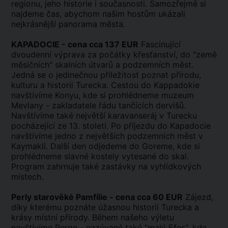
regionu, jeho historie i současnosti. Samozřejmě si
najdeme čas, abychom našim hostům ukázali
nejkrásnější panorama města.
KAPADOCIE - cena cca 137 EUR
Fascinující
dvoudenní výprava za počátky křesťanství, do "země
měsíčních" skalních útvarů a podzemních měst.
Jedná se o jedinečnou příležitost poznat přírodu,
kulturu a historii Turecka. Cestou do Kappadokie
navštívíme Konyu, kde si prohlédneme muzeum
Mevlany - zakladatele řádu tančících dervišů.
Navštívíme také největší karavanseráj v Turecku
pocházející ze 13. století. Po příjezdu do Kapadocie
navštívíme jedno z největších podzemních měst v
Kaymakli. Další den odjedeme do Goreme, kde si
prohlédneme slavné kostely vytesané do skal.
Program zahrnuje také zastávky na vyhlídkových
místech.
Perly starověké Pamfílie - cena cca 60 EUR
Zájezd,
díky kterému poznáte úžasnou historii Turecka a
krásy místní přírody. Během našeho výletu
navštívíme Perge - nazývané také "malý Efes", kde