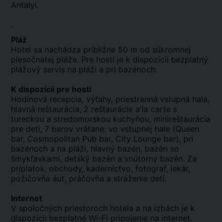
Antalyi.
.
Pláž
Hotel sa nachádza približne 50 m od súkromnej
piesočnatej pláže. Pre hostí je k dispozícii bezplatný
plážový servis na pláži a pri bazénoch.
K dispozícii pre hostí
Hodinová recepcia, výťahy, priestranná vstupná hala,
hlavná reštaurácia, 2 reštaurácie a'la carte s
tureckou a stredomorskou kuchyňou, minireštaurácia
pre deti, 7 barov vrátane: vo vstupnej hale (Queen
bar, Cosmopolitan Pub bar, City Lounge bar), pri
bazénoch a na pláži, hlavný bazén, bazén so
šmykľavkami, detský bazén a vnútorný bazén. Za
príplatok: obchody, kaderníctvo, fotograf, lekár,
požičovňa áut, práčovňa a stráženie detí.
Internet
V spoločných priestoroch hotela a na izbách je k
dispozícii bezplatné Wi-Fi pripojenie na internet.