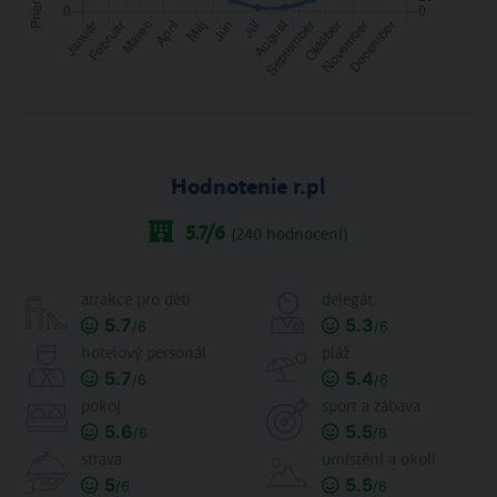
Hodnotenie r.pl
5.7
/6
(
240
hodnocení)
atrakce pro děti
delegát
5.7
5.3
/6
/6
hotelový personál
pláž
5.7
5.4
/6
/6
pokoj
sport a zábava
5.6
5.5
/6
/6
strava
umístění a okolí
5
5.5
/6
/6