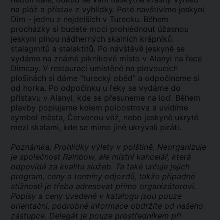
na pláž a přístav z vyhlídky. Poté navštívíme jeskyni
Dim - jednu z nejdelších v Turecku. Během
procházky si budete moci prohlédnout úžasnou
jeskyni plnou nádherných skalních krápníků:
stalagmitů a stalaktitů. Po návštěvě jeskyně se
vydáme na známé piknikové místo v Alanyi na řece
Dimcay. V restauraci umístěné na plovoucích
plošinách si dáme "turecký oběd" a odpočineme si
od horka. Po odpočinku u řeky se vydáme do
přístavu v Alanyi, kde se přesuneme na loď. Během
plavby poplujeme kolem poloostrova a uvidíme
symbol města, Červenou věž, nebo jeskyně ukryté
mezi skalami, kde se mimo jiné ukrývali piráti.
Poznámka: Prohlídky výlety v polštině. Neorganizuje
je společnost Rainbow, ale místní kancelář, která
odpovídá za kvalitu služeb. Ta také určuje jejich
program, ceny a termíny odjezdů, takže případné
stížnosti je třeba adresovat přímo organizátorovi.
Popisy a ceny uvedené v katalogu jsou pouze
orientační, podrobné informace obdržíte od našeho
zástupce. Delegát je pouze prostředníkem při