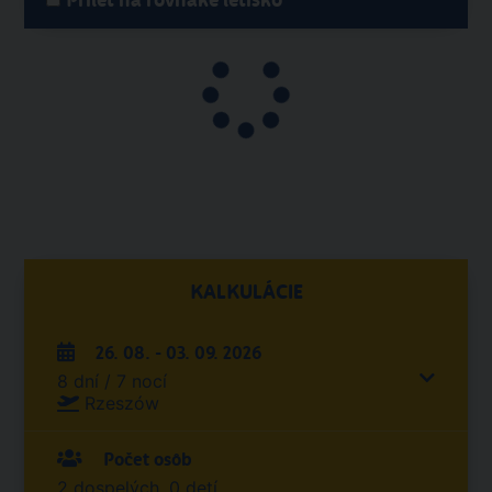
Prílet na rovnake letisko
KALKULÁCIE
26. 08. - 03. 09. 2026
8 dní / 7 nocí
Rzeszów
Počet osôb
2 dospelých, 0 detí