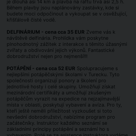
je dlouhá asi 14 km a plavba na raftu trvá asi 2,5 h.
Během plavby jsou naplánovány zastávky, kde si
budete moci odpočinout a vykoupat se v osvěžující,
křišťálově čisté vodě.
DELFINÁRIUM - cena cca 35 EUR
Zveme vás k
návštěvě delfinária. Prohlídka vám poskytne
plnohodnotný zážitek z interakce s těmito úžasnými
zvířaty a obdivování jejich výkonů. Fantastické
dobrodružství nejen pro nejmenší!!!
POTÁPĚNÍ - cena cca 52 EUR
Spolupracujeme s
nejlepšími potápěčskými školami v Turecku. Tyto
společnosti organizují ponory a školení pro
jednotlivé hosty i celé skupiny. Umožňují získat
mezinárodní certifikáty a umožňují zkušeným
potápěčům vyrazit na expedice na nejzajímavější
místa v oblasti, poskytují vybavení a avíza. Pro ty,
kteří ještě neměli příležitost vyzkoušet si toto
nevšední dobrodružství, nabízíme program pro
začátečníky. Instruktor každého seznámí se
základními principy potápění a seznámí ho s
vybavením. Poté se za asistence instruktora vydáme