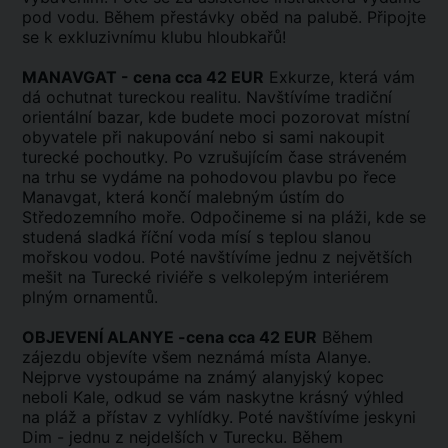
pod vodu. Během přestávky oběd na palubě. Připojte
se k exkluzivnímu klubu hloubkařů!
MANAVGAT - cena cca 42 EUR
Exkurze, která vám
dá ochutnat tureckou realitu. Navštívíme tradiční
orientální bazar, kde budete moci pozorovat místní
obyvatele při nakupování nebo si sami nakoupit
turecké pochoutky. Po vzrušujícím čase stráveném
na trhu se vydáme na pohodovou plavbu po řece
Manavgat, která končí malebným ústím do
Středozemního moře. Odpočineme si na pláži, kde se
studená sladká říční voda mísí s teplou slanou
mořskou vodou. Poté navštívíme jednu z největších
mešit na Turecké riviéře s velkolepým interiérem
plným ornamentů.
OBJEVENÍ ALANYE -cena cca 42 EUR
Během
zájezdu objevíte všem neznámá místa Alanye.
Nejprve vystoupáme na známý alanyjský kopec
neboli Kale, odkud se vám naskytne krásný výhled
na pláž a přístav z vyhlídky. Poté navštívíme jeskyni
Dim - jednu z nejdelších v Turecku. Během