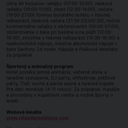
Ultra All Inclusive: raňajky (07:30-10:00), neskoré
raňajky (10:00-11:00), obed (12:30-14:00), večera
(19:00-21:00) formou bohatého bufetu v hlavnej
reštaurácii, neskorá večera (21:30-23:00):30), nočné
kontinentálne raňajky s občerstvením (00:00-07:00),
občerstvenie v bare pri bazéne a na pláži (12:00-
16:30), zmrzlina v hlavnej reštaurácii (15:30-16:30) a
nealkoholické nápoje, miestne alkoholické nápoje v
bare Senfony 24 hodín. Nápoje a fľaškové destiláty
za príplatok.
Športový a animačný program
Hotel ponúka jemné animácie, večerné show a
tanečné vystúpenia, DJ párty, ohňostroje, plážové
párty. Tiež: suchá a parná sauna a turecké kúpele.
Pre deti: miniklub (4-11 rokov). Za príplatok: masáže
a procedúry v kúpeľnom centre a vodné športy v
areáli.
Webová lokalita
www.villasideresidence.com