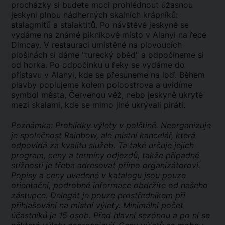
procházky si budete moci prohlédnout úžasnou
jeskyni plnou nádherných skalních krápníků:
stalagmitů a stalaktitů. Po návštěvě jeskyně se
vydáme na známé piknikové místo v Alanyi na řece
Dimcay. V restauraci umístěné na plovoucích
plošinách si dáme "turecký oběd" a odpočineme si
od horka. Po odpočinku u řeky se vydáme do
přístavu v Alanyi, kde se přesuneme na loď. Během
plavby poplujeme kolem poloostrova a uvidíme
symbol města, Červenou věž, nebo jeskyně ukryté
mezi skalami, kde se mimo jiné ukrývali piráti.
Poznámka: Prohlídky výlety v polštině. Neorganizuje
je společnost Rainbow, ale místní kancelář, která
odpovídá za kvalitu služeb. Ta také určuje jejich
program, ceny a termíny odjezdů, takže případné
stížnosti je třeba adresovat přímo organizátorovi.
Popisy a ceny uvedené v katalogu jsou pouze
orientační, podrobné informace obdržíte od našeho
zástupce. Delegát je pouze prostředníkem při
přihlašování na místní výlety. Minimální počet
účastníků je 15 osob. Před hlavní sezónou a po ní se