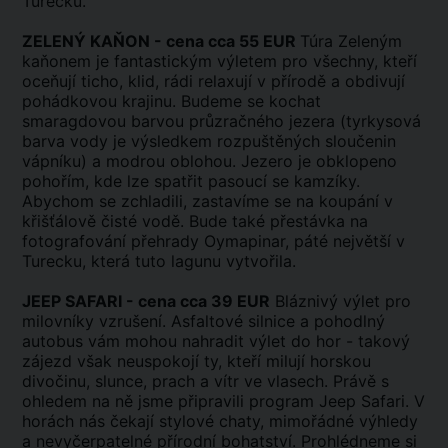
Turecku.
ZELENÝ KAŇON - cena cca 55 EUR
Túra Zeleným
kaňonem je fantastickým výletem pro všechny, kteří
oceňují ticho, klid, rádi relaxují v přírodě a obdivují
pohádkovou krajinu. Budeme se kochat
smaragdovou barvou průzračného jezera (tyrkysová
barva vody je výsledkem rozpuštěných sloučenin
vápníku) a modrou oblohou. Jezero je obklopeno
pohořím, kde lze spatřit pasoucí se kamzíky.
Abychom se zchladili, zastavíme se na koupání v
křišťálově čisté vodě. Bude také přestávka na
fotografování přehrady Oymapinar, páté největší v
Turecku, která tuto lagunu vytvořila.
JEEP SAFARI - cena cca 39 EUR
Bláznivý výlet pro
milovníky vzrušení. Asfaltové silnice a pohodlný
autobus vám mohou nahradit výlet do hor - takový
zájezd však neuspokojí ty, kteří milují horskou
divočinu, slunce, prach a vítr ve vlasech. Právě s
ohledem na ně jsme připravili program Jeep Safari. V
horách nás čekají stylové chaty, mimořádné výhledy
a nevyčerpatelné přírodní bohatství. Prohlédneme si