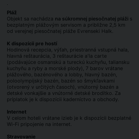
.
Pláž
Objekt sa nachádza
na súkromnej piesočnatej pláži
s
bezplatným plážovým servisom a približne 2,5 km
od verejnej piesočnatej pláže Evrenseki Halk.
K dispozícii pre hostí
Hodinová recepcia, výťah, priestranná vstupná hala,
hlavná reštaurácia, 3 reštaurácie a'la carte
(podávajúce osmanskú a tureckú kuchyňu, taliansku
kuchyňu a ryby a morské plody), 7 barov vrátane
plážového, bazénového a lobby, hlavný bazén,
poloolympijský bazén, bazén so šmykľavkami
(otvorený v určitých časoch), vnútorný bazén a
detské vonkajšie a vnútorné detské brodítko. Za
príplatok je k dispozícii kaderníctvo a obchody.
Internet
V celom hoteli vrátane izieb je k dispozícii bezplatné
Wi-Fi pripojenie na internet.
Stravovanie