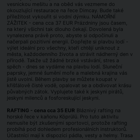
vesnickou mešitu a na oběd vás vezmeme do
okouzlující restaurace na řece Dimcay. Bude také
příležitost vykouřit si vodní dýmku. NÁMOŘNÍ
ZÁŽITEK - cena cca 37 EUR Prázdniny jsou časem,
na který všichni tak dlouho čekají. Dovolená byla
vynalezena právě proto, abyste si odpočinuli a
načerpali pozitivní energii. Dopřejte si plavbu lodí -
výlet ideální pro všechny, kteří chtějí uniknout z
města, každodenního života a strávit nádherný den v
přírodě. Takže už žádné brzké vstávání, stres a
spěch - dnes se vydáme na plavbu lodí. Sluneční
paprsky, jemné šumění moře a malebná krajina vás
jistě uvolní. Během plavby se můžete koupat v
křišťálově čisté vodě, opalovat se a obdivovat krásu
půvabných zátok. Vyplujete také k jeskyni pirátů,
jeskyni milenců a fosforeskující jeskyni.
RAFTING - cena cca 35 EUR
Bláznivý rafting na
horské řece v kaňonu Köprülü. Pro tuto aktivitu
nemusíte být zkušenými sportovci, protože rafting
probíhá pod dohledem profesionálních instruktorů.
Účastníci mají k dispozici pádla, vesty a helmy. Trasa