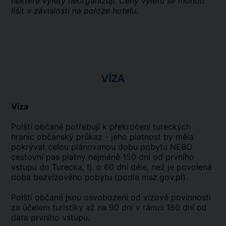
některé výlety neorganizují. Ceny výletů se mohou
lišit v závislosti na poloze hotelu.
VÍZA
Víza
Polští občané potřebují k překročení tureckých
hranic občanský průkaz - jeho platnost by měla
pokrývat celou plánovanou dobu pobytu NEBO
cestovní pas platný nejméně 150 dní od prvního
vstupu do Turecka, tj. o 60 dní déle, než je povolená
doba bezvízového pobytu (podle msz.gov.pl).
Polští občané jsou osvobozeni od vízové povinnosti
za účelem turistiky až na 90 dní v rámci 180 dní od
data prvního vstupu.