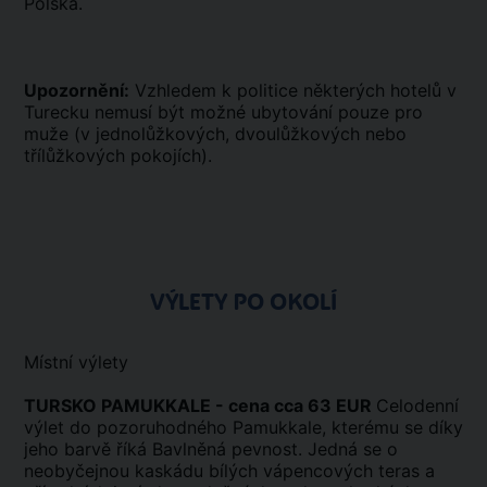
Polska.
Upozornění:
Vzhledem k politice některých hotelů v
Turecku nemusí být možné ubytování pouze pro
muže (v jednolůžkových, dvoulůžkových nebo
třílůžkových pokojích).
VÝLETY PO OKOLÍ
Místní výlety
TURSKO PAMUKKALE - cena cca 63 EUR
Celodenní
výlet do pozoruhodného Pamukkale, kterému se díky
jeho barvě říká Bavlněná pevnost. Jedná se o
neobyčejnou kaskádu bílých vápencových teras a