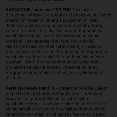
KAPADOCIE - cena cca 137 EUR
Fascinující
dvoudenní výprava za počátky křesťanství, do "země
měsíčních" skalních útvarů a podzemních měst.
Jedná se o jedinečnou příležitost poznat přírodu,
kulturu a historii Turecka. Cestou do Kappadokie
navštívíme Konyu, kde si prohlédneme muzeum
Mevlany - zakladatele řádu tančících dervišů.
Navštívíme také největší karavanseráj v Turecku
pocházející ze 13. století. Po příjezdu do Kapadocie
navštívíme jedno z největších podzemních měst v
Kaymakli. Další den odjedeme do Goreme, kde si
prohlédneme slavné kostely vytesané do skal.
Program zahrnuje také zastávky na vyhlídkových
místech.
Perly starověké Pamfílie - cena cca 60 EUR
Zájezd,
díky kterému poznáte úžasnou historii Turecka a
krásy místní přírody. Během našeho výletu
navštívíme Perge - nazývané také "malý Efes", kde
se nacházejí ruiny jednoho z nejlépe dochovaných
helénistických měst. Poté navštívíme národní park