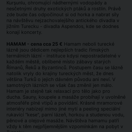
Kurşunlu, ohromující nádhernými vodopády a
nesčetnými druhy exotických ptáků a rostlin. Právě
zde bude čas odpočinout si od horka a nabrat síly
na návštěvu nejzachovalejšího antického divadla v
jižním Turecku - divadla Aspendos, kde se dodnes
konají koncerty.
HAMAM - cena cca 25 €
Hamam neboli turecké
lázně jsou dědicem nejlepších tradic římských
termálních lázní - instituce kdysi nepostradatelné v
každém městě, oblíbené místo zábavy starých
Římanů, Řeků a Byzantinců. Postupem času se lázně
natolik vryly do krajiny tureckých měst, že dnes
většina Turků o jejich dávném původu ani neví. V
samotných lázních se však čas změnil jen málo.
Hamam je stejně tak relaxací pro tělo jako pro
ducha. Sauny, koupele a masáže probíhají v uvolněné
atmosféře plné vtipů a povídání. Krásné mramorové
interiéry nabízejí mimo jiné mytí a peeling speciální
rukavicí "kese", parní lázeň, horkou a studenou vodu,
pěnové a olejové masáže. Návštěva hamamu patří
vždy k těm nejpříjemnějším vzpomínkám na pobyt v