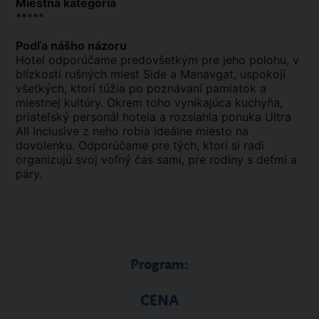
Miestna kategória
*****
Podľa nášho názoru
Hotel odporúčame predovšetkým pre jeho polohu, v
blízkosti rušných miest Side a Manavgat, uspokojí
všetkých, ktorí túžia po poznávaní pamiatok a
miestnej kultúry. Okrem toho vynikajúca kuchyňa,
priateľský personál hotela a rozsiahla ponuka Ultra
All Inclusive z neho robia ideálne miesto na
dovolenku. Odporúčame pre tých, ktorí si radi
organizujú svoj voľný čas sami, pre rodiny s deťmi a
páry.
Program:
CENA