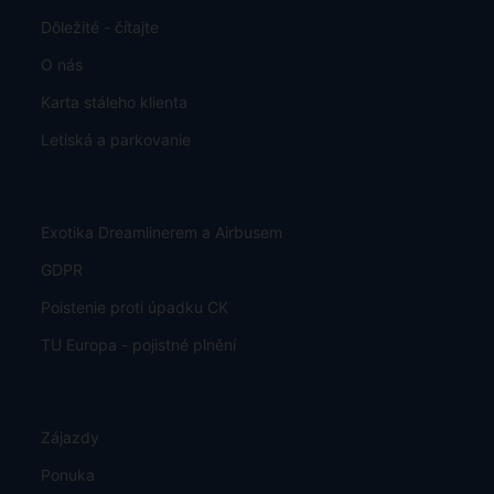
Dôležité - čítajte
O nás
Karta stáleho klienta
Letiská a parkovanie
Exotika Dreamlinerem a Airbusem
GDPR
Poistenie proti úpadku CK
TU Europa - pojistné plnění
Zájazdy
Ponuka