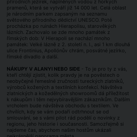
přírodních jezírek, naplněných vodou z horkých
pramenů, která se vytváří již 14 000 let. Celá oblast
je národním parkem zapsaným na seznamu
světového přírodního dědictví UNESCO. Poté
procházka po ruinách Hierapolisu, starověkých
lázních. Zachovalo se zde mnoho památek z
římských dob: V Hierapoli se nachází mnoho
památek: Velké lázně z 2. století n. l., asi 1 km dlouhá
ulice Frontinius, Apollónův chrám, posvátné jezírko,
římské divadlo a další.
NÁKUPY V ALANYI NEBO SIDE
- To je pro ty z vás,
kteří chtějí zjistit, kolik pravdy je na pověstech o
neobyčejné řemeslné zručnosti tureckých zlatníků,
výrobců kožených a textilních konfekcí. Návštěva
zlatnických a kožedělných showroomů dá příležitost
k nákupům i těm nejvybíravějším zákazníkům. Dalším
vrcholem bude návštěva obchodu s textilem. Ve
chvílích, kdy se vám podaří odtrhnout se od
smlouvání, se s vámi pilot rád podělí o novinky z
regionu, jeho historie i současnosti. Samozřejmě si
najdeme čas, abychom našim hostům ukázali
nejkrásnější panorama města.