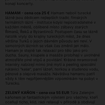
konají koncerty.
HAMAM - cena cca 25 €
Hamam neboli turecké
lázně jsou dědicem nejlepších tradic římských
termálních lázní - instituce kdysi nepostradatelné v
každém městě, oblíbené místo zábavy starých
Římanů, Řeků a Byzantinců. Postupem času se lázně
natolik vryly do krajiny tureckých měst, že dnes
většina Turků o jejich dávném původu ani neví. V
samotných lázních se však čas změnil jen málo.
Hamam je stejně tak relaxací pro tělo jako pro
ducha. Sauny, koupele a masáže probíhají v uvolněné
atmosféře plné vtipů a povídání. Krásné mramorové
interiéry nabízejí mimo jiné mytí a peeling speciální
rukavicí "kese", parní lázeň, horkou a studenou vodu,
pěnové a olejové masáže. Návštěva hamamu patří
vždy k těm nejpříjemnějším vzpomínkám na pobyt v
Turecku.
ZELENÝ KAŇON - cena cca 55 EUR
Túra Zeleným
kaňonem je fantastickým výletem pro všechny, kteří
oceňují ticho, klid, rádi relaxují v přírodě a obdivují