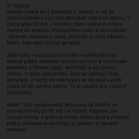
V regionu:
Alanya Jedná se v podstatě o oblast, v níž se
nachází desítka různých letovisek, která se táhnou v
délce přes 50 km. Centrální částí riviéry je město
Alanya se známou Kleopatřinou pláží a obrovským
výběrem restaurací, barů, diskoték a další zábavy.
Místo, kde není možné se nudit.
Side ležící na poloostrově láká návštěvníky na
krásné pláže, malebný jachetní přístav a zachovalé
památky z římské doby: amfiteátr a Apollónův
chrám. V okolí samotného Side se nachází řada
letovisek, z nichž do některých se dá dojít podél
pláže až do centra města. To je ideální pro večerní
procházky.
Belek Toto nejluxusnější letovisko na Riviéře se
nachází pouhých 35 km od letiště. Najdete zde
luxusní hotely a golfová hřiště. Navíc široké písečné
pláže, restaurace obchody a zábavní a nákupní
centrum.