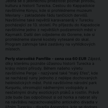
Jedná se o jedinečnou příležitost poznat přírodu,
kulturu a historii Turecka. Cestou do Kappadokie
navštívíme Konyu, kde si prohlédneme muzeum
Mevlany - zakladatele řádu tančících dervišů.
Navštívíme také největší karavanseráj v Turecku
pocházející ze 13. století. Po příjezdu do Kapadocie
navštívíme jedno z největších podzemních měst v
Kaymakli. Další den odjedeme do Goreme, kde si
prohlédneme slavné kostely vytesané do skal.
Program zahrnuje také zastávky na vyhlídkových
místech.
Perly starověké Pamfílie - cena cca 60 EUR
Zájezd,
díky kterému poznáte úžasnou historii Turecka a
krásy místní přírody. Během našeho výletu
navštívíme Perge - nazývané také "malý Efes", kde
se nacházejí ruiny jednoho z nejlépe dochovaných
helénistických měst. Poté navštívíme národní park
Kurşunlu, ohromující nádhernými vodopády a
nesčetnými druhy exotických ptáků a rostlin. Právě
zde bude čas odpočinout si od horka a nabrat síly
na návštěvu nejzachovalejšího antického divadla v
jižním Turecku - divadla Aspendos, kde se dodnes