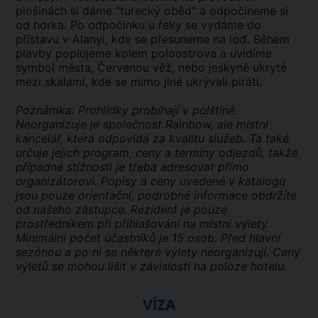
plošinách si dáme "turecký oběd" a odpočineme si
od horka. Po odpočinku u řeky se vydáme do
přístavu v Alanyi, kde se přesuneme na loď. Během
plavby poplujeme kolem poloostrova a uvidíme
symbol města, Červenou věž, nebo jeskyně ukryté
mezi skalami, kde se mimo jiné ukrývali piráti.
Poznámka: Prohlídky probíhají v polštině.
Neorganizuje je společnost Rainbow, ale místní
kancelář, která odpovídá za kvalitu služeb. Ta také
určuje jejich program, ceny a termíny odjezdů, takže
případné stížnosti je třeba adresovat přímo
organizátorovi. Popisy a ceny uvedené v katalogu
jsou pouze orientační, podrobné informace obdržíte
od našeho zástupce. Rezident je pouze
prostředníkem při přihlašování na místní výlety.
Minimální počet účastníků je 15 osob. Před hlavní
sezónou a po ní se některé výlety neorganizují. Ceny
výletů se mohou lišit v závislosti na poloze hotelu.
VÍZA