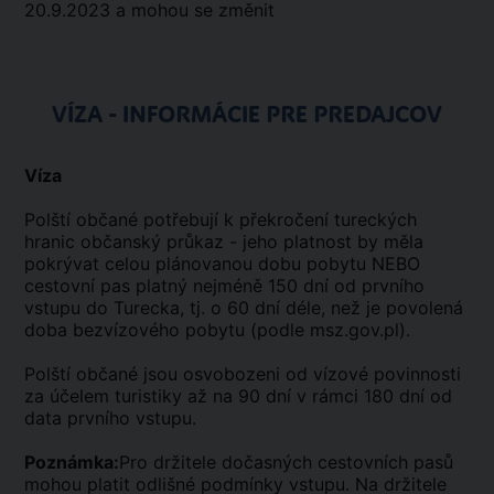
20.9.2023 a mohou se změnit
VÍZA - INFORMÁCIE PRE PREDAJCOV
Víza
Polští občané potřebují k překročení tureckých
hranic občanský průkaz - jeho platnost by měla
pokrývat celou plánovanou dobu pobytu NEBO
cestovní pas platný nejméně 150 dní od prvního
vstupu do Turecka, tj. o 60 dní déle, než je povolená
doba bezvízového pobytu (podle msz.gov.pl).
Polští občané jsou osvobozeni od vízové povinnosti
za účelem turistiky až na 90 dní v rámci 180 dní od
data prvního vstupu.
Poznámka:
Pro držitele dočasných cestovních pasů
mohou platit odlišné podmínky vstupu. Na držitele