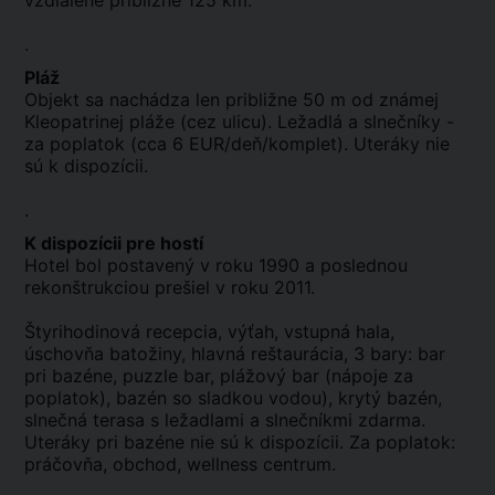
vzdialené približne 125 km.
.
Pláž
Objekt sa nachádza len približne 50 m od známej
Kleopatrinej pláže (cez ulicu). Ležadlá a slnečníky -
za poplatok (cca 6 EUR/deň/komplet). Uteráky nie
sú k dispozícii.
.
K dispozícii pre hostí
Hotel bol postavený v roku 1990 a poslednou
rekonštrukciou prešiel v roku 2011.
Štyrihodinová recepcia, výťah, vstupná hala,
úschovňa batožiny, hlavná reštaurácia, 3 bary: bar
pri bazéne, puzzle bar, plážový bar (nápoje za
poplatok), bazén so sladkou vodou), krytý bazén,
slnečná terasa s ležadlami a slnečníkmi zdarma.
Uteráky pri bazéne nie sú k dispozícii. Za poplatok:
práčovňa, obchod, wellness centrum.