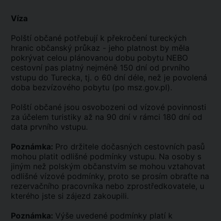
Víza
Polští občané potřebují k překročení tureckých
hranic občanský průkaz - jeho platnost by měla
pokrývat celou plánovanou dobu pobytu NEBO
cestovní pas platný nejméně 150 dní od prvního
vstupu do Turecka, tj. o 60 dní déle, než je povolená
doba bezvízového pobytu (po msz.gov.pl).
Polští občané jsou osvobozeni od vízové povinnosti
za účelem turistiky až na 90 dní v rámci 180 dní od
data prvního vstupu.
Poznámka:
Pro držitele dočasných cestovních pasů
mohou platit odlišné podmínky vstupu. Na osoby s
jiným než polským občanstvím se mohou vztahovat
odlišné vízové podmínky, proto se prosím obraťte na
rezervačního pracovníka nebo zprostředkovatele, u
kterého jste si zájezd zakoupili.
Poznámka:
Výše uvedené podmínky platí k