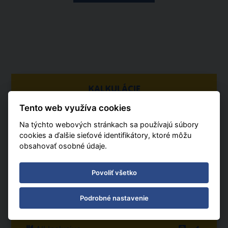
KALKULÁCIE
Tento web využíva cookies
19. 08. - 27. 08. 2026
Na týchto webových stránkach sa používajú súbory
8 dní / 7 nocí
cookies a ďalšie sieťové identifikátory, ktoré môžu
Gdańsk
obsahovať osobné údaje.
Počet osôb
Povoliť všetko
2 dospelých, 0 detí
1 izba
Podrobné nastavenie
Stravovanie