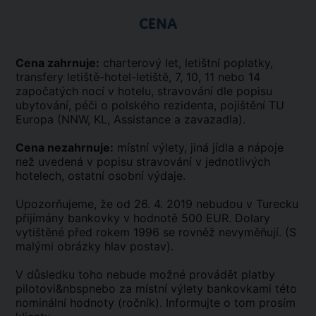
CENA
Cena zahrnuje:
charterový let, letištní poplatky,
transfery letiště-hotel-letiště, 7, 10, 11 nebo 14
započatých nocí v hotelu, stravování dle popisu
ubytování, péči o polského rezidenta, pojištění TU
Europa (NNW, KL, Assistance a zavazadla).
Cena nezahrnuje:
místní výlety, jiná jídla a nápoje
než uvedená v popisu stravování v jednotlivých
hotelech, ostatní osobní výdaje.
Upozorňujeme, že od 26. 4. 2019 nebudou v Turecku
přijímány bankovky v hodnotě 500 EUR. Dolary
vytištěné před rokem 1996 se rovněž nevyměňují. (S
malými obrázky hlav postav).
V důsledku toho nebude možné provádět platby
pilotovi&nbspnebo za místní výlety bankovkami této
nominální hodnoty (ročník). Informujte o tom prosím