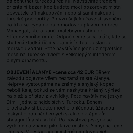
dá ochutnat tureckou realitu. Navštívíme tradiční
orientální bazar, kde budete moci pozorovat místní
obyvatele při nakupování nebo si sami nakoupit
turecké pochoutky. Po vzrušujícím čase stráveném
na trhu se vydáme na pohodovou plavbu po řece
Manavgat, která končí malebným ústím do
Středozemního moře. Odpočineme si na pláži, kde se
studená sladká říční voda mísí s teplou slanou
mořskou vodou. Poté navštívíme jednu z největších
mešit na Turecké riviéře s velkolepým interiérem
plným ornamentů.
OBJEVENÍ ALANYE -cena cca 42 EUR
Během
zájezdu objevíte všem neznámá místa Alanye.
Nejprve vystoupáme na známý alanyjský kopec
neboli Kale, odkud se vám naskytne krásný výhled
na pláž a přístav z vyhlídky. Poté navštívíme jeskyni
Dim - jednu z nejdelších v Turecku. Během
procházky si budete moci prohlédnout úžasnou
jeskyni plnou nádherných skalních krápníků:
stalagmitů a stalaktitů. Po návštěvě jeskyně se
vydáme na známé piknikové místo v Alanyi na řece
Dimcay. V restauraci umístěné na plovoucích