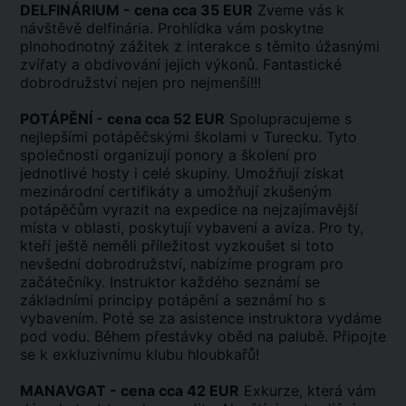
DELFINÁRIUM - cena cca 35 EUR
Zveme vás k
návštěvě delfinária. Prohlídka vám poskytne
plnohodnotný zážitek z interakce s těmito úžasnými
zvířaty a obdivování jejich výkonů. Fantastické
dobrodružství nejen pro nejmenší!!!
POTÁPĚNÍ - cena cca 52 EUR
Spolupracujeme s
nejlepšími potápěčskými školami v Turecku. Tyto
společnosti organizují ponory a školení pro
jednotlivé hosty i celé skupiny. Umožňují získat
mezinárodní certifikáty a umožňují zkušeným
potápěčům vyrazit na expedice na nejzajímavější
místa v oblasti, poskytují vybavení a avíza. Pro ty,
kteří ještě neměli příležitost vyzkoušet si toto
nevšední dobrodružství, nabízíme program pro
začátečníky. Instruktor každého seznámí se
základními principy potápění a seznámí ho s
vybavením. Poté se za asistence instruktora vydáme
pod vodu. Během přestávky oběd na palubě. Připojte
se k exkluzivnímu klubu hloubkařů!
MANAVGAT - cena cca 42 EUR
Exkurze, která vám