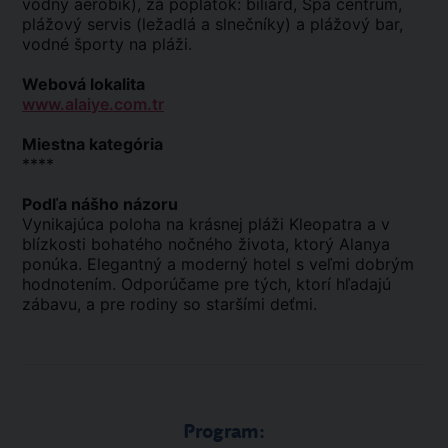
vodný aerobik), za poplatok: biliard, Spa centrum,
plážový servis (ležadlá a slnečníky) a plážový bar,
vodné športy na pláži.
Webová lokalita
www.alaiye.com.tr
Miestna kategória
****
Podľa nášho názoru
Vynikajúca poloha na krásnej pláži Kleopatra a v
blízkosti bohatého nočného života, ktorý Alanya
ponúka. Elegantný a moderný hotel s veľmi dobrým
hodnotením. Odporúčame pre tých, ktorí hľadajú
zábavu, a pre rodiny so staršími deťmi.
Program: