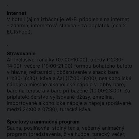
.
Internet
V hoteli (aj na izbách) je Wi-Fi pripojenie na internet
- zdarma, internetová stanica - za poplatok (cca 2
EUR/hod.).
.
Stravovanie
All Inclusive: raňajky (07:00-10:00), obedy (12:30-
14:00), večere (19:00-21:00) formou bohatého bufetu
v hlavnej reštaurácii, občerstvenie v snack bare
(11:30-16:30), káva a čaj (17:00-18:00), nealkoholické
nápoje a miestne alkoholické nápoje v lobby bare,
bare na terase a v bare pri bazéne (10:00-23:00). Za
príplatok: čerstvo vylisované džúsy, zmrzlina,
importované alkoholické nápoje a nápoje (podávané
medzi 24:00 a 07:30), turecká káva.
Športový a animačný program
Sauna, posilňovňa, stolný tenis, večerný animačný
program (predstavenia, živá hudba, turecký večer,