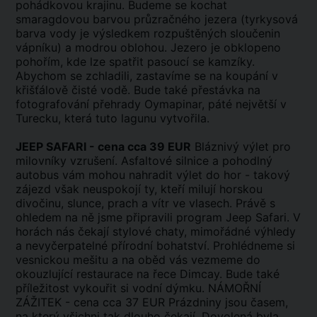
pohádkovou krajinu. Budeme se kochat
smaragdovou barvou průzračného jezera (tyrkysová
barva vody je výsledkem rozpuštěných sloučenin
vápníku) a modrou oblohou. Jezero je obklopeno
pohořím, kde lze spatřit pasoucí se kamzíky.
Abychom se zchladili, zastavíme se na koupání v
křišťálově čisté vodě. Bude také přestávka na
fotografování přehrady Oymapinar, páté největší v
Turecku, která tuto lagunu vytvořila.
JEEP SAFARI - cena cca 39 EUR
Bláznivý výlet pro
milovníky vzrušení. Asfaltové silnice a pohodlný
autobus vám mohou nahradit výlet do hor - takový
zájezd však neuspokojí ty, kteří milují horskou
divočinu, slunce, prach a vítr ve vlasech. Právě s
ohledem na ně jsme připravili program Jeep Safari. V
horách nás čekají stylové chaty, mimořádné výhledy
a nevyčerpatelné přírodní bohatství. Prohlédneme si
vesnickou mešitu a na oběd vás vezmeme do
okouzlující restaurace na řece Dimcay. Bude také
příležitost vykouřit si vodní dýmku. NÁMOŘNÍ
ZÁŽITEK - cena cca 37 EUR Prázdniny jsou časem,
na který všichni tak dlouho čekají. Dovolená byla