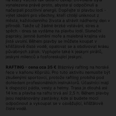
vynalezena právě proto, abyste si odpočinuli a
načerpali pozitivní energii. Dopřejte si plavbu lodí -
výlet ideální pro všechny, kteří chtějí uniknout z
města, každodenního života a strávit nádherný den v
přírodě. Takže už žádné brzké vstávání, stres a
spěch - dnes se vydáme na plavbu lodí. Sluneční
paprsky, jemné šumění moře a malebná krajina vás
jistě uvolní. Během plavby se můžete koupat v
křišťálově čisté vodě, opalovat se a obdivovat krásu
půvabných zátok. Vyplujete také k jeskyni pirátů,
jeskyni milenců a fosforeskující jeskyni.
RAFTING - cena cca 35 €
Bláznivý rafting na horské
řece v kaňonu Köprülü. Pro tuto aktivitu nemusíte být
zkušenými sportovci, protože rafting probíhá pod
dohledem profesionálních instruktorů. Účastníci mají
k dispozici pádla, vesty a helmy. Trasa je dlouhá asi
14 km a plavba na raftu trvá asi 2,5 h. Během plavby
jsou naplánovány zastávky, kde si budete moci
odpočinout a vykoupat se v osvěžující, křišťálově
čisté vodě.