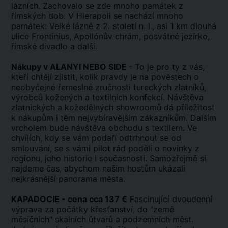
lázních. Zachovalo se zde mnoho památek z
římských dob: V Hierapoli se nachází mnoho
památek: Velké lázně z 2. století n. l., asi 1 km dlouhá
ulice Frontinius, Apollónův chrám, posvátné jezírko,
římské divadlo a další.
Nákupy v ALANYI NEBO SIDE
- To je pro ty z vás,
kteří chtějí zjistit, kolik pravdy je na pověstech o
neobyčejné řemeslné zručnosti tureckých zlatníků,
výrobců kožených a textilních konfekcí. Návštěva
zlatnických a kožedělných showroomů dá příležitost
k nákupům i těm nejvybíravějším zákazníkům. Dalším
vrcholem bude návštěva obchodu s textilem. Ve
chvílích, kdy se vám podaří odtrhnout se od
smlouvání, se s vámi pilot rád podělí o novinky z
regionu, jeho historie i současnosti. Samozřejmě si
najdeme čas, abychom našim hostům ukázali
nejkrásnější panorama města.
KAPADOCIE - cena cca 137 €
Fascinující dvoudenní
výprava za počátky křesťanství, do "země
měsíčních" skalních útvarů a podzemních měst.