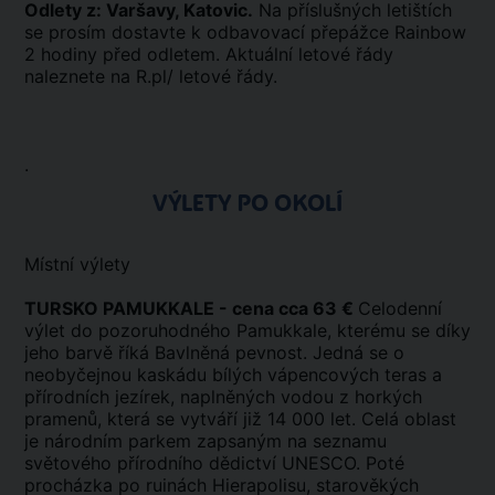
Odlety z: Varšavy, Katovic.
Na příslušných letištích
se prosím dostavte k odbavovací přepážce Rainbow
2 hodiny před odletem. Aktuální letové řády
naleznete na R.pl/ letové řády.
.
VÝLETY PO OKOLÍ
Místní výlety
TURSKO PAMUKKALE - cena cca 63 €
Celodenní
výlet do pozoruhodného Pamukkale, kterému se díky
jeho barvě říká Bavlněná pevnost. Jedná se o
neobyčejnou kaskádu bílých vápencových teras a
přírodních jezírek, naplněných vodou z horkých
pramenů, která se vytváří již 14 000 let. Celá oblast
je národním parkem zapsaným na seznamu
světového přírodního dědictví UNESCO. Poté
procházka po ruinách Hierapolisu, starověkých