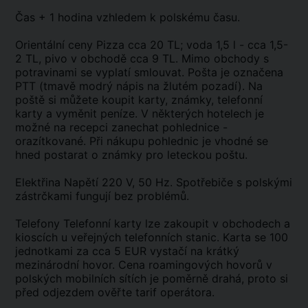
Čas + 1 hodina vzhledem k polskému času.
Orientální ceny Pizza cca 20 TL; voda 1,5 l - cca 1,5-
2 TL, pivo v obchodě cca 9 TL. Mimo obchody s
potravinami se vyplatí smlouvat. Pošta je označena
PTT (tmavě modrý nápis na žlutém pozadí). Na
poště si můžete koupit karty, známky, telefonní
karty a vyměnit peníze. V některých hotelech je
možné na recepci zanechat pohlednice -
orazítkované. Při nákupu pohlednic je vhodné se
hned postarat o známky pro leteckou poštu.
Elektřina Napětí 220 V, 50 Hz. Spotřebiče s polskými
zástrčkami fungují bez problémů.
Telefony Telefonní karty lze zakoupit v obchodech a
kioscích u veřejných telefonních stanic. Karta se 100
jednotkami za cca 5 EUR vystačí na krátký
mezinárodní hovor. Cena roamingových hovorů v
polských mobilních sítích je poměrně drahá, proto si
před odjezdem ověřte tarif operátora.