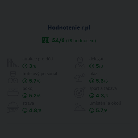
Hodnotenie r.pl
5.4
/6
(
78
hodnocení)
atrakce pro děti
delegát
3
5
/6
/6
hotelový personál
pláž
5.7
5.6
/6
/6
pokoj
sport a zábava
5.2
4.3
/6
/6
strava
umístění a okolí
4.8
5.7
/6
/6