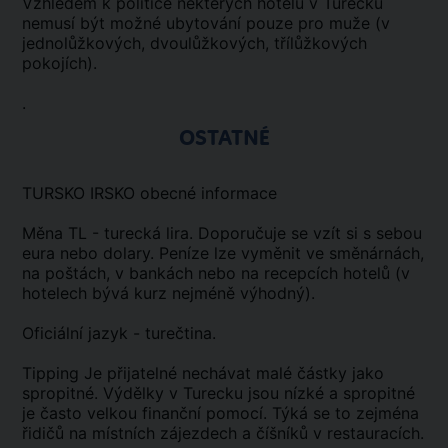
Vzhledem k politice některých hotelů v Turecku
nemusí být možné ubytování pouze pro muže (v
jednolůžkových, dvoulůžkových, třílůžkových
pokojích).
.
OSTATNÉ
TURSKO IRSKO obecné informace
Měna TL - turecká lira. Doporučuje se vzít si s sebou
eura nebo dolary. Peníze lze vyměnit ve směnárnách,
na poštách, v bankách nebo na recepcích hotelů (v
hotelech bývá kurz nejméně výhodný).
Oficiální jazyk - turečtina.
Tipping Je přijatelné nechávat malé částky jako
spropitné. Výdělky v Turecku jsou nízké a spropitné
je často velkou finanční pomocí. Týká se to zejména
řidičů na místních zájezdech a číšníků v restauracích.