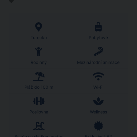
Turecko
Pobytové
Rodinný
Mezinárodní animace
Pláž do 100 m
Wi-Fi
Posilovna
Wellness
Bazén se sladkou vodou
Exkluzivní, 5*