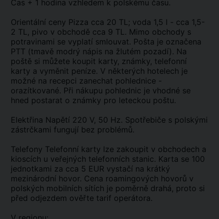
Čas + 1 hodina vzhledem k polskému času.
Orientální ceny Pizza cca 20 TL; voda 1,5 l - cca 1,5-
2 TL, pivo v obchodě cca 9 TL. Mimo obchody s
potravinami se vyplatí smlouvat. Pošta je označena
PTT (tmavě modrý nápis na žlutém pozadí). Na
poště si můžete koupit karty, známky, telefonní
karty a vyměnit peníze. V některých hotelech je
možné na recepci zanechat pohlednice -
orazítkované. Při nákupu pohlednic je vhodné se
hned postarat o známky pro leteckou poštu.
Elektřina Napětí 220 V, 50 Hz. Spotřebiče s polskými
zástrčkami fungují bez problémů.
Telefony Telefonní karty lze zakoupit v obchodech a
kioscích u veřejných telefonních stanic. Karta se 100
jednotkami za cca 5 EUR vystačí na krátký
mezinárodní hovor. Cena roamingových hovorů v
polských mobilních sítích je poměrně drahá, proto si
před odjezdem ověřte tarif operátora.
V regionu: