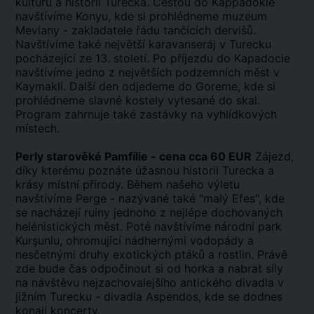
kulturu a historii Turecka. Cestou do Kappadokie
navštívíme Konyu, kde si prohlédneme muzeum
Mevlany - zakladatele řádu tančících dervišů.
Navštívíme také největší karavanseráj v Turecku
pocházející ze 13. století. Po příjezdu do Kapadocie
navštívíme jedno z největších podzemních měst v
Kaymakli. Další den odjedeme do Goreme, kde si
prohlédneme slavné kostely vytesané do skal.
Program zahrnuje také zastávky na vyhlídkových
místech.
Perly starověké Pamfílie - cena cca 60 EUR
Zájezd,
díky kterému poznáte úžasnou historii Turecka a
krásy místní přírody. Během našeho výletu
navštívíme Perge - nazývané také "malý Efes", kde
se nacházejí ruiny jednoho z nejlépe dochovaných
helénistických měst. Poté navštívíme národní park
Kurşunlu, ohromující nádhernými vodopády a
nesčetnými druhy exotických ptáků a rostlin. Právě
zde bude čas odpočinout si od horka a nabrat síly
na návštěvu nejzachovalejšího antického divadla v
jižním Turecku - divadla Aspendos, kde se dodnes
konají koncerty.