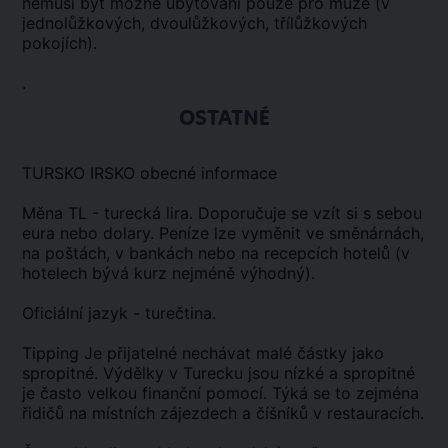
nemusí být možné ubytování pouze pro muže (v
jednolůžkových, dvoulůžkových, třílůžkových
pokojích).
.
OSTATNÉ
TURSKO IRSKO obecné informace
Měna TL - turecká lira. Doporučuje se vzít si s sebou
eura nebo dolary. Peníze lze vyměnit ve směnárnách,
na poštách, v bankách nebo na recepcích hotelů (v
hotelech bývá kurz nejméně výhodný).
Oficiální jazyk - turečtina.
Tipping Je přijatelné nechávat malé částky jako
spropitné. Výdělky v Turecku jsou nízké a spropitné
je často velkou finanční pomocí. Týká se to zejména
řidičů na místních zájezdech a číšníků v restauracích.