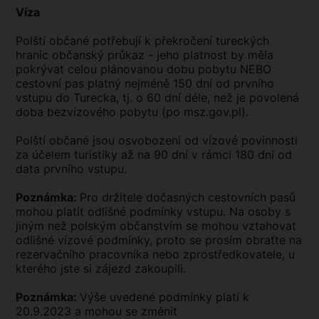
Víza
Polští občané potřebují k překročení tureckých
hranic občanský průkaz - jeho platnost by měla
pokrývat celou plánovanou dobu pobytu NEBO
cestovní pas platný nejméně 150 dní od prvního
vstupu do Turecka, tj. o 60 dní déle, než je povolená
doba bezvízového pobytu (po msz.gov.pl).
Polští občané jsou osvobozeni od vízové povinnosti
za účelem turistiky až na 90 dní v rámci 180 dní od
data prvního vstupu.
Poznámka:
Pro držitele dočasných cestovních pasů
mohou platit odlišné podmínky vstupu. Na osoby s
jiným než polským občanstvím se mohou vztahovat
odlišné vízové podmínky, proto se prosím obraťte na
rezervačního pracovníka nebo zprostředkovatele, u
kterého jste si zájezd zakoupili.
Poznámka:
Výše uvedené podmínky platí k
20.9.2023 a mohou se změnit