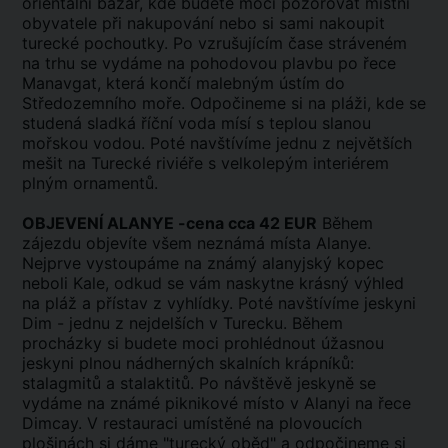
orientální bazar, kde budete moci pozorovat místní
obyvatele při nakupování nebo si sami nakoupit
turecké pochoutky. Po vzrušujícím čase stráveném
na trhu se vydáme na pohodovou plavbu po řece
Manavgat, která končí malebným ústím do
Středozemního moře. Odpočineme si na pláži, kde se
studená sladká říční voda mísí s teplou slanou
mořskou vodou. Poté navštívíme jednu z největších
mešit na Turecké riviéře s velkolepým interiérem
plným ornamentů.
OBJEVENÍ ALANYE -cena cca 42 EUR
Během
zájezdu objevíte všem neznámá místa Alanye.
Nejprve vystoupáme na známý alanyjský kopec
neboli Kale, odkud se vám naskytne krásný výhled
na pláž a přístav z vyhlídky. Poté navštívíme jeskyni
Dim - jednu z nejdelších v Turecku. Během
procházky si budete moci prohlédnout úžasnou
jeskyni plnou nádherných skalních krápníků:
stalagmitů a stalaktitů. Po návštěvě jeskyně se
vydáme na známé piknikové místo v Alanyi na řece
Dimcay. V restauraci umístěné na plovoucích
plošinách si dáme "turecký oběd" a odpočineme si