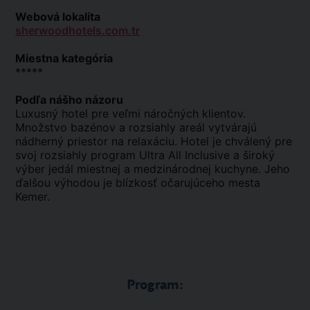
Webová lokalita
sherwoodhotels.com.tr
Miestna kategória
*****
Podľa nášho názoru
Luxusný hotel pre veľmi náročných klientov.
Množstvo bazénov a rozsiahly areál vytvárajú
nádherný priestor na relaxáciu. Hotel je chválený pre
svoj rozsiahly program Ultra All Inclusive a široký
výber jedál miestnej a medzinárodnej kuchyne. Jeho
ďalšou výhodou je blízkosť očarujúceho mesta
Kemer.
Program: