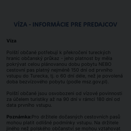
VÍZA - INFORMÁCIE PRE PREDAJCOV
Víza
Polští občané potřebují k překročení tureckých
hranic občanský průkaz - jeho platnost by měla
pokrývat celou plánovanou dobu pobytu NEBO
cestovní pas platný nejméně 150 dní od prvního
vstupu do Turecka, tj. o 60 dní déle, než je povolená
doba bezvízového pobytu (podle msz.gov.pl).
Polští občané jsou osvobozeni od vízové povinnosti
za účelem turistiky až na 90 dní v rámci 180 dní od
data prvního vstupu.
Poznámka:
Pro držitele dočasných cestovních pasů
mohou platit odlišné podmínky vstupu. Na držitele
jiného než polského občanství se mohou vztahovat