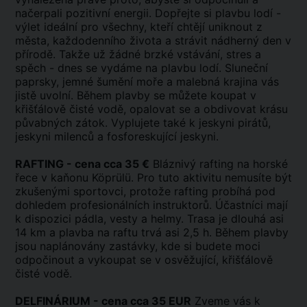
načerpali pozitivní energii. Dopřejte si plavbu lodí -
výlet ideální pro všechny, kteří chtějí uniknout z
města, každodenního života a strávit nádherný den v
přírodě. Takže už žádné brzké vstávání, stres a
spěch - dnes se vydáme na plavbu lodí. Sluneční
paprsky, jemné šumění moře a malebná krajina vás
jistě uvolní. Během plavby se můžete koupat v
křišťálově čisté vodě, opalovat se a obdivovat krásu
půvabných zátok. Vyplujete také k jeskyni pirátů,
jeskyni milenců a fosforeskující jeskyni.
RAFTING - cena cca 35 €
Bláznivý rafting na horské
řece v kaňonu Köprülü. Pro tuto aktivitu nemusíte být
zkušenými sportovci, protože rafting probíhá pod
dohledem profesionálních instruktorů. Účastníci mají
k dispozici pádla, vesty a helmy. Trasa je dlouhá asi
14 km a plavba na raftu trvá asi 2,5 h. Během plavby
jsou naplánovány zastávky, kde si budete moci
odpočinout a vykoupat se v osvěžující, křišťálově
čisté vodě.
DELFINÁRIUM - cena cca 35 EUR
Zveme vás k