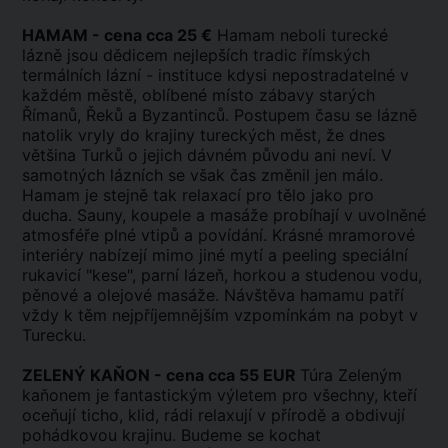
HAMAM - cena cca 25 €
Hamam neboli turecké
lázně jsou dědicem nejlepších tradic římských
termálních lázní - instituce kdysi nepostradatelné v
každém městě, oblíbené místo zábavy starých
Římanů, Řeků a Byzantinců. Postupem času se lázně
natolik vryly do krajiny tureckých měst, že dnes
většina Turků o jejich dávném původu ani neví. V
samotných lázních se však čas změnil jen málo.
Hamam je stejně tak relaxací pro tělo jako pro
ducha. Sauny, koupele a masáže probíhají v uvolněné
atmosféře plné vtipů a povídání. Krásné mramorové
interiéry nabízejí mimo jiné mytí a peeling speciální
rukavicí "kese", parní lázeň, horkou a studenou vodu,
pěnové a olejové masáže. Návštěva hamamu patří
vždy k těm nejpříjemnějším vzpomínkám na pobyt v
Turecku.
ZELENÝ KAŇON - cena cca 55 EUR
Túra Zeleným
kaňonem je fantastickým výletem pro všechny, kteří
oceňují ticho, klid, rádi relaxují v přírodě a obdivují
pohádkovou krajinu. Budeme se kochat