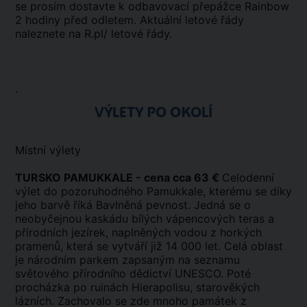
se prosím dostavte k odbavovací přepážce Rainbow
2 hodiny před odletem. Aktuální letové řády
naleznete na R.pl/ letové řády.
.
VÝLETY PO OKOLÍ
Místní výlety
TURSKO PAMUKKALE - cena cca 63 €
Celodenní
výlet do pozoruhodného Pamukkale, kterému se díky
jeho barvě říká Bavlněná pevnost. Jedná se o
neobyčejnou kaskádu bílých vápencových teras a
přírodních jezírek, naplněných vodou z horkých
pramenů, která se vytváří již 14 000 let. Celá oblast
je národním parkem zapsaným na seznamu
světového přírodního dědictví UNESCO. Poté
procházka po ruinách Hierapolisu, starověkých
lázních. Zachovalo se zde mnoho památek z