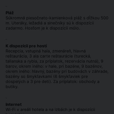
.
Pláž
Súkromná piesočnato-kamienková pláž s dĺžkou 500
m. Uteráky, ležadlá a slnečníky sú k dispozícii
zadarmo. Hosťom je k dispozícii mólo.
.
K dispozícii pre hostí
Recepcia, vstupná hala, zmenáreň, hlavná
reštaurácia, 3 ala carte reštaurácie (turecká,
talianska a rybia, za príplatok, rezervácia nutná), 9
barov, okrem iného: v hale, pri bazéne, 9 bazénov,
okrem iného: hlavný, bazény pri budovách v záhrade,
bazény so šmykľavkami (6 šmykľaviek pre
dospelých a 3 pre deti). Za príplatok: obchody a
butiky.
.
Internet
Wi-Fi v areáli hotela a na izbách je k dispozícii