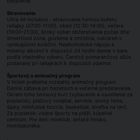
bezplatne.
Stravovanie
Ultra All inclusive - stravovanie formou bufetu:
raňajky (07:00-11:00), obed (12:30-14:30), večera
(19:00-21:30), široký výber občerstvenia počas dňa:
streetfood zóna, gozleme a zmrzlina, cukráreň s
vynikajúcimi koláčmi. Nealkoholické nápoje a
miestny alkohol k dispozícii 24 hodín denne v bare
podľa vlastného výberu. Čerstvý pomarančový džús
podávaný pri raňajkách k dispozícii zdarma.
Športový a animačný program
V hoteli prebieha rozsiahly animačný program.
Denná zábava pri bazénoch a večerné predstavenia.
Okrem toho tenisový kurt (vybavenie a osvetlenie za
poplatok), plážový volejbal, aerobik, stolný tenis,
šípky, minifutbal boccia, basketbal, streľba na terč.
Za poplatok: vodné športy na pláži, kúpeľné
centrum. Pre deti: miniklub, detské ihrisko,
minidiskotéka.
.