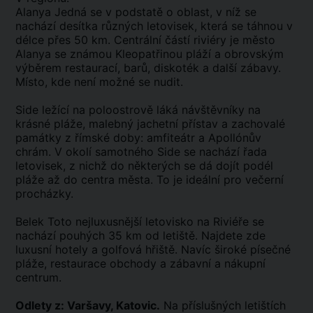
Alanya Jedná se v podstatě o oblast, v níž se
nachází desítka různých letovisek, která se táhnou v
délce přes 50 km. Centrální částí riviéry je město
Alanya se známou Kleopatřinou pláží a obrovským
výběrem restaurací, barů, diskoték a další zábavy.
Místo, kde není možné se nudit.
Side ležící na poloostrově láká návštěvníky na
krásné pláže, malebný jachetní přístav a zachovalé
památky z římské doby: amfiteátr a Apollónův
chrám. V okolí samotného Side se nachází řada
letovisek, z nichž do některých se dá dojít podél
pláže až do centra města. To je ideální pro večerní
procházky.
Belek Toto nejluxusnější letovisko na Riviéře se
nachází pouhých 35 km od letiště. Najdete zde
luxusní hotely a golfová hřiště. Navíc široké písečné
pláže, restaurace obchody a zábavní a nákupní
centrum.
Odlety z: Varšavy, Katovic.
Na příslušných letištích