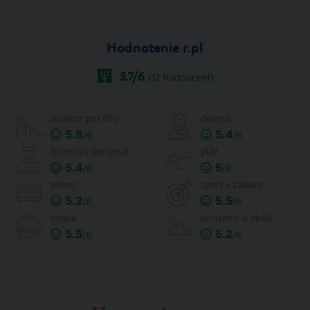
Hodnotenie r.pl
5.7
/6
(
12
hodnocení)
atrakce pro děti
delegát
5.8
5.4
/6
/6
hotelový personál
pláž
5.4
5
/6
/6
pokoj
sport a zábava
5.2
5.5
/6
/6
strava
umístění a okolí
5.5
5.2
/6
/6