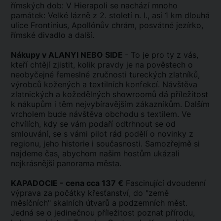
římských dob: V Hierapoli se nachází mnoho
památek: Velké lázně z 2. století n. l., asi 1 km dlouhá
ulice Frontinius, Apollónův chrám, posvátné jezírko,
římské divadlo a další.
Nákupy v ALANYI NEBO SIDE
- To je pro ty z vás,
kteří chtějí zjistit, kolik pravdy je na pověstech o
neobyčejné řemeslné zručnosti tureckých zlatníků,
výrobců kožených a textilních konfekcí. Návštěva
zlatnických a kožedělných showroomů dá příležitost
k nákupům i těm nejvybíravějším zákazníkům. Dalším
vrcholem bude návštěva obchodu s textilem. Ve
chvílích, kdy se vám podaří odtrhnout se od
smlouvání, se s vámi pilot rád podělí o novinky z
regionu, jeho historie i současnosti. Samozřejmě si
najdeme čas, abychom našim hostům ukázali
nejkrásnější panorama města.
KAPADOCIE - cena cca 137 €
Fascinující dvoudenní
výprava za počátky křesťanství, do "země
měsíčních" skalních útvarů a podzemních měst.
Jedná se o jedinečnou příležitost poznat přírodu,