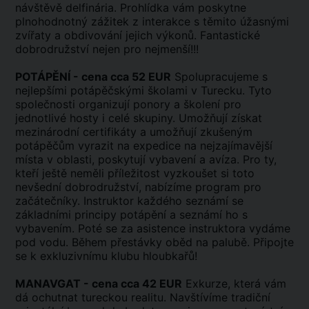
návštěvě delfinária. Prohlídka vám poskytne
plnohodnotný zážitek z interakce s těmito úžasnými
zvířaty a obdivování jejich výkonů. Fantastické
dobrodružství nejen pro nejmenší!!!
POTÁPĚNÍ - cena cca 52 EUR
Spolupracujeme s
nejlepšími potápěčskými školami v Turecku. Tyto
společnosti organizují ponory a školení pro
jednotlivé hosty i celé skupiny. Umožňují získat
mezinárodní certifikáty a umožňují zkušeným
potápěčům vyrazit na expedice na nejzajímavější
místa v oblasti, poskytují vybavení a avíza. Pro ty,
kteří ještě neměli příležitost vyzkoušet si toto
nevšední dobrodružství, nabízíme program pro
začátečníky. Instruktor každého seznámí se
základními principy potápění a seznámí ho s
vybavením. Poté se za asistence instruktora vydáme
pod vodu. Během přestávky oběd na palubě. Připojte
se k exkluzivnímu klubu hloubkařů!
MANAVGAT - cena cca 42 EUR
Exkurze, která vám
dá ochutnat tureckou realitu. Navštívíme tradiční