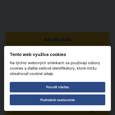
KALKULÁCIE
03. 04. - 10. 04. 2027
Tento web využíva cookies
8 dní / 7 nocí
Na týchto webových stránkach sa používajú súbory
Varšava
cookies a ďalšie sieťové identifikátory, ktoré môžu
obsahovať osobné údaje.
Počet osôb
2 dospelých, 0 detí
Povoliť všetko
1 izba
Podrobné nastavenie
Stravovanie
Ultra All Inclusive