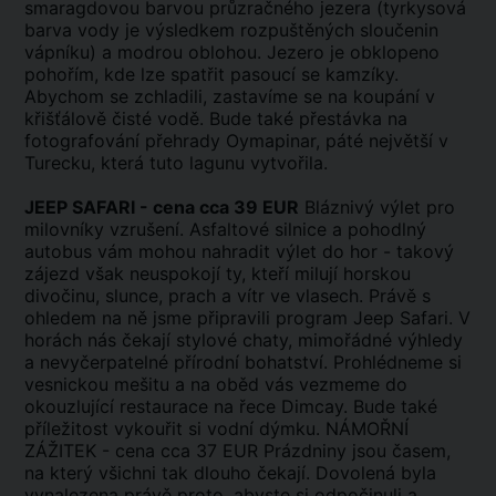
smaragdovou barvou průzračného jezera (tyrkysová
barva vody je výsledkem rozpuštěných sloučenin
vápníku) a modrou oblohou. Jezero je obklopeno
pohořím, kde lze spatřit pasoucí se kamzíky.
Abychom se zchladili, zastavíme se na koupání v
křišťálově čisté vodě. Bude také přestávka na
fotografování přehrady Oymapinar, páté největší v
Turecku, která tuto lagunu vytvořila.
JEEP SAFARI - cena cca 39 EUR
Bláznivý výlet pro
milovníky vzrušení. Asfaltové silnice a pohodlný
autobus vám mohou nahradit výlet do hor - takový
zájezd však neuspokojí ty, kteří milují horskou
divočinu, slunce, prach a vítr ve vlasech. Právě s
ohledem na ně jsme připravili program Jeep Safari. V
horách nás čekají stylové chaty, mimořádné výhledy
a nevyčerpatelné přírodní bohatství. Prohlédneme si
vesnickou mešitu a na oběd vás vezmeme do
okouzlující restaurace na řece Dimcay. Bude také
příležitost vykouřit si vodní dýmku. NÁMOŘNÍ
ZÁŽITEK - cena cca 37 EUR Prázdniny jsou časem,
na který všichni tak dlouho čekají. Dovolená byla
vynalezena právě proto, abyste si odpočinuli a