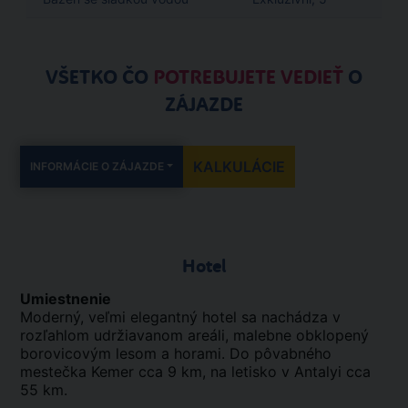
VŠETKO ČO
POTREBUJETE VEDIEŤ
O
ZÁJAZDE
KALKULÁCIE
INFORMÁCIE O ZÁJAZDE
Hotel
Umiestnenie
Moderný, veľmi elegantný hotel sa nachádza v
rozľahlom udržiavanom areáli, malebne obklopený
borovicovým lesom a horami. Do pôvabného
mestečka Kemer cca 9 km, na letisko v Antalyi cca
55 km.