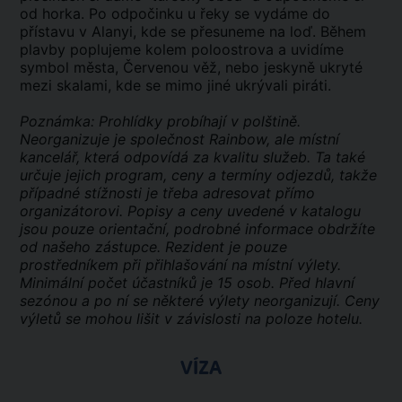
od horka. Po odpočinku u řeky se vydáme do
přístavu v Alanyi, kde se přesuneme na loď. Během
plavby poplujeme kolem poloostrova a uvidíme
symbol města, Červenou věž, nebo jeskyně ukryté
mezi skalami, kde se mimo jiné ukrývali piráti.
Poznámka: Prohlídky probíhají v polštině.
Neorganizuje je společnost Rainbow, ale místní
kancelář, která odpovídá za kvalitu služeb. Ta také
určuje jejich program, ceny a termíny odjezdů, takže
případné stížnosti je třeba adresovat přímo
organizátorovi. Popisy a ceny uvedené v katalogu
jsou pouze orientační, podrobné informace obdržíte
od našeho zástupce. Rezident je pouze
prostředníkem při přihlašování na místní výlety.
Minimální počet účastníků je 15 osob. Před hlavní
sezónou a po ní se některé výlety neorganizují. Ceny
výletů se mohou lišit v závislosti na poloze hotelu.
VÍZA