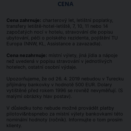
CENA
Cena zahrnuje:
charterový let, letištní poplatky,
transfery letiště-hotel-letiště, 7, 10, 11 nebo 14
započatých nocí v hotelu, stravování dle popisu
ubytování, péči o polského rezidenta, pojištění TU
Europa (NNW, KL, Assistance a zavazadla).
Cena nezahrnuje:
místní výlety, jiná jídla a nápoje
než uvedená v popisu stravování v jednotlivých
hotelech, ostatní osobní výdaje.
Upozorňujeme, že od 26. 4. 2019 nebudou v Turecku
přijímány bankovky v hodnotě 500 EUR. Dolary
vytištěné před rokem 1996 se rovněž nevyměňují. (S
malými obrázky hlav postav).
V důsledku toho nebude možné provádět platby
pilotovi&nbspnebo za místní výlety bankovkami této
nominální hodnoty (ročník). Informujte o tom prosím
klienty.