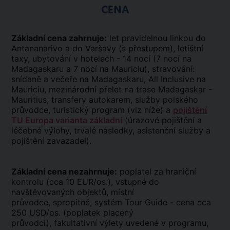
CENA
Základní cena zahrnuje:
let pravidelnou linkou do
Antananarivo a do Varšavy (s přestupem), letištní
taxy, ubytování v hotelech - 14 nocí (7 nocí na
Madagaskaru a 7 nocí na Mauriciu), stravování:
snídaně a večeře na Madagaskaru, All Inclusive na
Mauriciu, mezinárodní přelet na trase Madagaskar -
Mauritius, transfery autokarem, služby polského
průvodce, turistický program (viz níže) a
pojištění
TU Europa varianta základní
(úrazové pojištění a
léčebné výlohy, trvalé následky, asistenční služby a
pojištění zavazadel).
Základní cena nezahrnuje:
poplatel za hraniční
kontrolu (cca 10 EUR/os.), vstupné do
navštěvovaných objektů, místní
průvodce, spropitné, systém Tour Guide - cena cca
250 USD/os. (poplatek placený
průvodci), fakultativní výlety uvedené v programu,