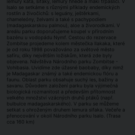
lemury kata, sifaky, lemury hnědé a maki trpasličí. V
Isalo se setkáme s různými příklady endemických
rostlin a živočichů: s leguány, ještěrkami,
chameleóny, želvami a také s pachypodiem
(madagaskarskou palmou), aloe a živorodkami. V
areálu parku doporučujeme koupel v přírodním
bazénu u vodopádu Nymf. Cestou do rezervace
Zombitse projedeme kolem městečka Ilakaka, které
je od roku 1998 považováno za světové město
safíru, díky největším ložiskům, která zde byly
objevena. Návštěva Národního parku Zombitse -
Vohibasia. Uvidíme zde úžasné baobaby, díky nimž
je Madagaskar známý a také endemickou flóru a
faunu. Oblast parku obsahuje suchý les, bažiny a
savanu. Důvodem založení parku byla výjimečná
biologická rozmanitost a především přítomnost
velkého množství vzácných druhů ptáků (např.
bulbulce madagaskarského). V parku se můžeme
setkat s ohroženým druhem lemura sifaka. Večeře a
přenocování v okolí Národního parku Isalo. (Trasa
cca 160 km)