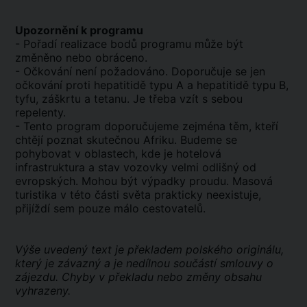
Upozornění k programu
- Pořadí realizace bodů programu může být
změněno nebo obráceno.
- Očkování není požadováno. Doporučuje se jen
očkování proti hepatitidě typu A a hepatitidě typu B,
tyfu, záškrtu a tetanu. Je třeba vzít s sebou
repelenty.
- Tento program doporučujeme zejména těm, kteří
chtějí poznat skutečnou Afriku. Budeme se
pohybovat v oblastech, kde je hotelová
infrastruktura a stav vozovky velmi odlišný od
evropských. Mohou být výpadky proudu. Masová
turistika v této části světa prakticky neexistuje,
přijíždí sem pouze málo cestovatelů.
Výše uvedený text je překladem polského originálu,
který je závazný a je nedílnou součástí smlouvy o
zájezdu. Chyby v překladu nebo změny obsahu
vyhrazeny.