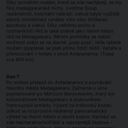
Díky termálním vodám, které se zde nacházejí, se mu
říká madagaskarské Vichy. Uvidíme Sloup
nezávislosti, koloniální nádraží, odkud kdysi vyjížděl
slavný michelinský vynález viko-viko (kříženec
autobusu a vlaku). Díky velkému počtu a
rozmanitosti rikš je také známé jako hlavní město
rikš na Madagaskaru. Během prohlídky se nabízí
možnost svézt se na slavné „puss puss“, rikše tažené
mužem (poplatek se platí přímo řidiči rikši). Večeře a
přenocování v hotelu v okolí Antananariva. (Trasa
cca 400 km).
Den 7
Po snídani přejezd do Antananarivo a poznávání
hlavního města Madagaskaru. Začneme u ulice
pojmenované po Móricovi Benyowském, který byl
kolonizátorem Madagaskaru a plukovníkem
francouzské armády. Výjezd na královský kopec,
odkud se rozprostírá nádherný panoramatický
výhled na hlavní město a okolní kopce. Nachází se
zde nejcharakterističtější a nejznámější budova -