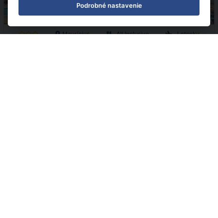
Podrobné nastavenie
Maurícius
All Inclusive
Letecky
Casuarina Resort & Spa
22.08.2026 - 30.08.2026
(
10
)
od 1 981 € | zľava 44%