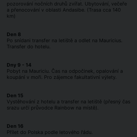
pozorování nočních druhů zvířat. Ubytování, večeře
a přenocování v oblasti Andasibe. (Trasa cca 140
km)
Den 8
Po snídani transfer na letiště a odlet na Mauricius.
Transfer do hotelu.
Dny 9 - 14
Pobyt na Mauriciu. Čas na odpočinek, opalování a
koupání v moři. Pro zájemce fakultativní výlety.
Den 15
Vystěhování z hotelu a transfer na letiště (přesný čas
srazu určí průvodce Rainbow na místě).
Den 16
Přílet do Polska podle letového řádu.