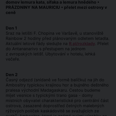
domov lemura kata, sifaka a lemura hnědého •
PRÁZDNINY NA MAURICIU • přelet mezi ostrovy v
ceně
Den 1
Sraz na letišti F. Chopina ve Varšavě, u stanoviště
Rainbow 2 hodiny před plánovaným odletem letadla.
Aktuální letové řády sledujte na
R.pl/rozklady
. Přelet
do Antananarivo s přestupem na jednom
z evropských letišť. Ubytování v hotelu, lehká
večeře.
Den 2
Časný odjezd (snídaně ve formě balíčku) na jih do
Ambositry typickou krajinou hor a bujného deštného
pralesa východní Madagaskaru. Cestou budeme
míjet vesnice s typickými trano gasa - domy
místních obyvatel charakteristické pro centrální část
ostrova, zasazené doprostřed četných malebných
rýžových políček kaskádovitě se svažujících ze