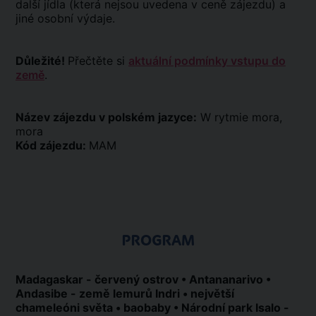
další jídla (která nejsou uvedena v ceně zájezdu) a
jiné osobní výdaje.
Důležité!
Přečtěte si
aktuální podmínky vstupu do
země
.
Název zájezdu v polském jazyce:
W rytmie mora,
mora
Kód zájezdu:
MAM
PROGRAM
Madagaskar - červený ostrov • Antananarivo •
Andasibe - země lemurů Indri • největší
chameleóni světa • baobaby • Národní park Isalo -