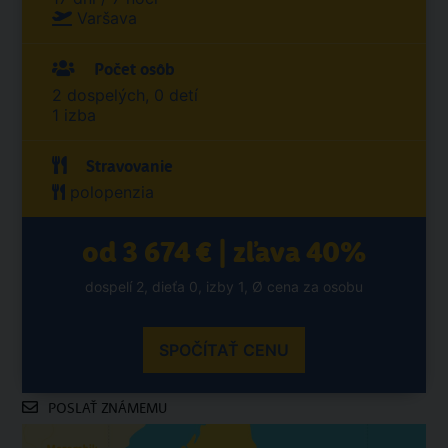
Varšava
Počet osôb
2 dospelých, 0 detí
1 izba
Stravovanie
polopenzia
od 3 674 € | zľava 40%
dospelí 2, dieťa 0, izby 1, Ø cena za osobu
SPOČÍTAŤ CENU
POSLAŤ ZNÁMEMU