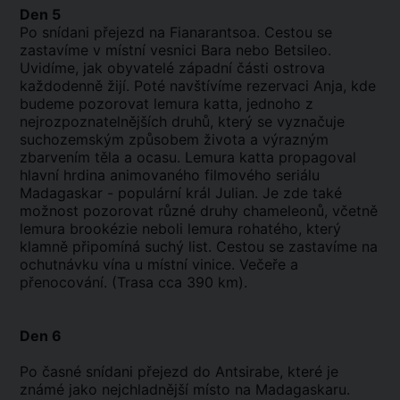
Den 5
Po snídani přejezd na Fianarantsoa. Cestou se
zastavíme v místní vesnici Bara nebo Betsileo.
Uvidíme, jak obyvatelé západní části ostrova
každodenně žijí. Poté navštívíme rezervaci Anja, kde
budeme pozorovat lemura katta, jednoho z
nejrozpoznatelnějších druhů, který se vyznačuje
suchozemským způsobem života a výrazným
zbarvením těla a ocasu. Lemura katta propagoval
hlavní hrdina animovaného filmového seriálu
Madagaskar - populární král Julian. Je zde také
možnost pozorovat různé druhy chameleonů, včetně
lemura brookézie neboli lemura rohatého, který
klamně připomíná suchý list. Cestou se zastavíme na
ochutnávku vína u místní vinice. Večeře a
přenocování. (Trasa cca 390 km).
Den 6
Po časné snídani přejezd do Antsirabe, které je
známé jako nejchladnější místo na Madagaskaru.