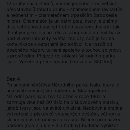
12 druhy chameleónů, včetně jednoho z největších
představitelů tohoto druhu - chameleónem levhartím
a nejmenším - chameleónem trpasličím (brookesia
micra). Chameleón je unikátní plaz, který je známý
díky schopnosti zachytit oběti jazykem dvakrát tak
dlouhým jako je jeho tělo a schopnosti změnit barvu
pod vlivem intenzity světla, teploty, což je forma
komunikace s ostatními jednotlivci. Na rozdíl od
obecného názoru to není spojeno s touhou splynout
s prostředím. Přejezd do oblasti Národního parku
Isalo. Večeře a přenocování. (Trasa cca 350 km)
Den 4
Po snídani návštěva Národního parku Isalo, který je
nejnavštěvovanějším parkem na Madagaskaru.
Národní park Isalo byl založen v roce 1962 a
zahrnuje více než 80 tisíc ha pískovcového masivu,
jehož tvary jsou ve světě unikátní. Neobvyklá krajina
vytvořená z pískovců vytesaných deštěm, větrem a
sluncem nás ohromí svou krásou. Během procházky
parkem (cca 2,5 km - 3,5 hodiny) budeme vyhlížet