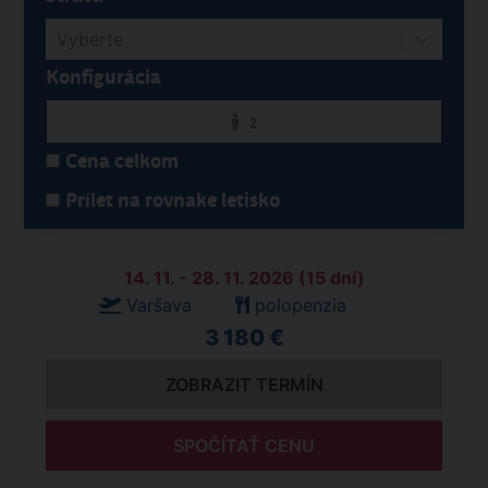
Vyberte
Konfigurácia
2
Cena celkom
Prílet na rovnake letisko
14. 11. - 28. 11. 2026 (15 dní)
Varšava
polopenzia
3 180 €
ZOBRAZIT TERMÍN
SPOČÍTAŤ CENU