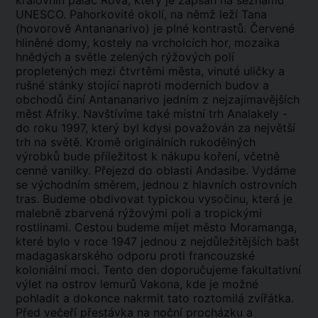
královnin palác Rova, který je zapsán na seznamu
UNESCO. Pahorkovité okolí, na němž leží Tana
(hovorově Antananarivo) je plné kontrastů. Červené
hliněné domy, kostely na vrcholcích hor, mozaika
hnědých a světle zelených rýžových polí
propletených mezi čtvrtěmi města, vinuté uličky a
rušné stánky stojící naproti moderních budov a
obchodů činí Antananarivo jedním z nejzajímavějších
měst Afriky. Navštívíme také místní trh Analakely -
do roku 1997, který byl kdysi považován za největší
trh na světě. Kromě originálních rukodělných
výrobků bude příležitost k nákupu koření, včetně
cenné vanilky. Přejezd do oblasti Andasibe. Vydáme
se východním směrem, jednou z hlavních ostrovních
tras. Budeme obdivovat typickou vysočinu, která je
malebně zbarvená rýžovými poli a tropickými
rostlinami. Cestou budeme míjet město Moramanga,
které bylo v roce 1947 jednou z nejdůležitějších bašt
madagaskarského odporu proti francouzské
koloniální moci. Tento den doporučujeme fakultativní
výlet na ostrov lemurů Vakona, kde je možné
pohladit a dokonce nakrmit tato roztomilá zvířátka.
Před večeří přestávka na noční procházku a