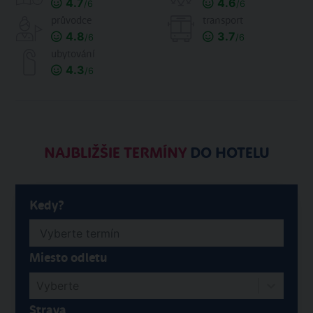
4.7
4.6
/6
/6
průvodce
transport
4.8
3.7
/6
/6
ubytování
4.3
/6
NAJBLIŽŠIE TERMÍNY
DO HOTELU
Kedy?
Miesto odletu
Vyberte
Strava