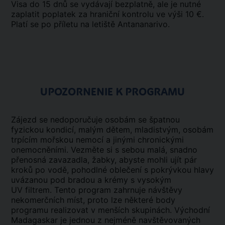
Visa do 15 dnů se vydávají bezplatně, ale je nutné
zaplatit poplatek za hraniční kontrolu ve výši 10 €.
Platí se po příletu na letiště Antananarivo.
UPOZORNENIE K PROGRAMU
Zájezd se nedoporučuje osobám se špatnou
fyzickou kondicí, malým dětem, mladistvým, osobám
trpícím mořskou nemocí a jinými chronickými
onemocněními. Vezměte si s sebou malá, snadno
přenosná zavazadla, žabky, abyste mohli ujít pár
kroků po vodě, pohodlné oblečení s pokrývkou hlavy
uvázanou pod bradou a krémy s vysokým
UV filtrem. Tento program zahrnuje návštěvy
nekomerčních míst, proto lze některé body
programu realizovat v menších skupinách. Východní
Madagaskar je jednou z nejméně navštěvovaných