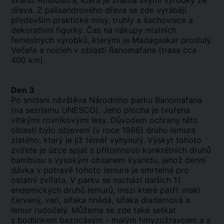
svahů. Ambositra, která je známá svými výrobky ze
dřeva. Z palisandrového dřeva se zde vyrábějí
především praktické mísy, truhly a šachovnice a
dekorativní figurky. Čas na nákupy místních
řemeslných výrobků, kterými je Madagaskar proslulý.
Večeře a nocleh v oblasti Ranomafana (trasa cca
400 km).
Den 3
Po snídani návštěva Národního parku Ranomafana
(na seznamu UNESCO). Jeho plocha je tvořena
vlhkými rovníkovými lesy. Důvodem ochrany této
oblasti bylo objevení (v roce 1986) druhu lemura
zlatého, který je již téměř vyhynulý. Výskyt tohoto
zvířete je úzce spjat s přítomností konkrétních druhů
bambusu s vysokým obsahem kyanidu, jehož denní
dávka v potravě tohoto lemura je smrtelná pro
ostatní zvířata. V parku se nachází dalších 11
endemických druhů lemurů, mezi které patří: maki
červený, vari, sifaka hnědá, sifaka diadémová a
lemur rudočelý. Můžeme se zde také setkat
s bodlinkem bezocasým - malým hmyzožravcem a s