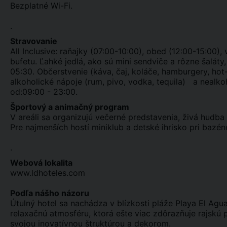
Bezplatné Wi-Fi.
.
Stravovanie
All Inclusive: raňajky (07:00-10:00), obed (12:00-15:00)
bufetu. Ľahké jedlá, ako sú mini sendviče a rôzne šaláty
05:30. Občerstvenie (káva, čaj, koláče, hamburgery, ho
alkoholické nápoje (rum, pivo, vodka, tequila) a nealk
od:09:00 - 23:00.
Športový a animačný program
V areáli sa organizujú večerné predstavenia, živá hudba 
Pre najmenších hostí miniklub a detské ihrisko pri bazé
.
Webová lokalita
www.ldhoteles.com
Podľa nášho názoru
Útulný hotel sa nachádza v blízkosti pláže Playa El Ag
relaxačnú atmosféru, ktorá ešte viac zdôrazňuje rajskú 
svojou inovatívnou štruktúrou a dekorom.