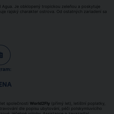
El Agua. Je obklopený tropickou zeleňou a poskytuje
uje rajský charakter ostrova. Od ostatných zariadení sa
gram:
ENA
let společnosti
World2Fly
(přímý let), letištní poplatky,
stravování dle popisu ubytování, péči polskymluvícího
zové, léčebné výlohy, Assistance a zavazadla).