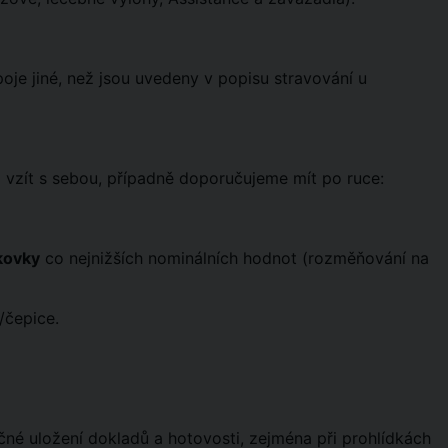
ápoje jiné, než jsou uvedeny v popisu stravování u
i vzít s sebou, případně doporučujeme mít po ruce:
kovky
co nejnižších nominálních hodnot (rozměňování na
/čepice.
né uložení dokladů a hotovosti, zejména při prohlídkách