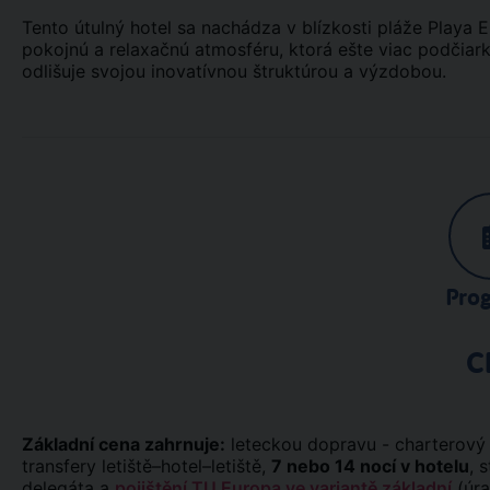
Tento útulný hotel sa nachádza v blízkosti pláže Playa 
pokojnú a relaxačnú atmosféru, ktorá ešte viac podčiark
odlišuje svojou inovatívnou štruktúrou a výzdobou.
Pro
C
Základní cena zahrnuje:
leteckou dopravu - charterový 
transfery letiště–hotel–letiště,
7 nebo 14 nocí v hotelu
, 
delegáta a
pojištění TU Europa ve variantě základní
(úra