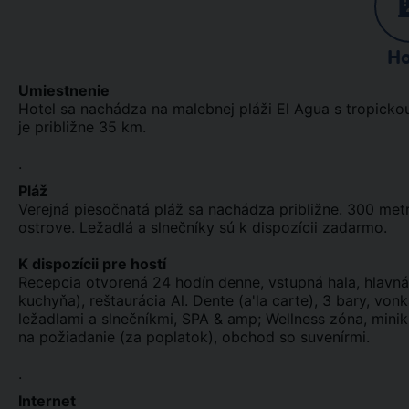
Ho
Umiestnenie
Hotel sa nachádza na malebnej pláži El Agua s tropicko
je približne 35 km.
.
Pláž
Verejná piesočnatá pláž sa nachádza približne. 300 metr
ostrove. Ležadlá a slnečníky sú k dispozícii zadarmo.
K dispozícii pre hostí
Recepcia otvorená 24 hodín denne, vstupná hala, hlavná
kuchyňa), reštaurácia Al. Dente (a'la carte), 3 bary, vonk
ležadlami a slnečníkmi, SPA & amp; Wellness zóna, minikl
na požiadanie (za poplatok), obchod so suvenírmi.
.
Internet