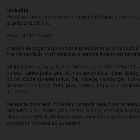
Umístění
Hotel sa nachádza na malebnej pláži El Agua s tropicko
je približne 35 km.
www.ldhoteles.com
V areáli sa organizujú večerné predstavenia, živá hudba 
Pre najmenších hostí miniklub a detské ihrisko pri bazén
All Inclusive: raňajky (07:00-10:00), obed (12:00-15:00)
bufetu. Ľahké jedlá, ako sú mini sendviče a rôzne šaláty
05:30. Občerstvenie (káva, čaj, koláče, hamburger, hot
alkoholické nápoje (rum, pivo, vodka, tequila) a nealk
do 23:00.
Recepcia otvorená 24 hodín, vstupná hala, hlavná rešta
reštaurácia Al. Dente (a'la carte), 3 bary, vonkajší bazén
slnečníkmi, SPA & Wellness zóna, miniklub a detské ihri
poplatok), obchod so suvenírmi.
.