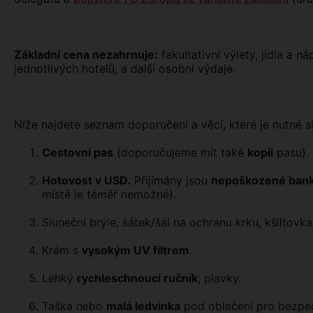
Základní cena nezahrnuje:
fakultativní výlety, jídla a n
jednotlivých hotelů, a další osobní výdaje.
Níže najdete seznam doporučení a věcí, které je nutné s
Cestovní pas
(doporučujeme mít také
kopii
pasu).
Hotovost v USD.
Přijímány jsou
nepoškozené ban
místě je téměř nemožné).
Sluneční brýle, šátek/šál na ochranu krku, kšiltovka
Krém s
vysokým UV filtrem
.
Lehký
rychleschnoucí ručník
, plavky.
Taška nebo
malá ledvinka
pod oblečení pro bezpeč