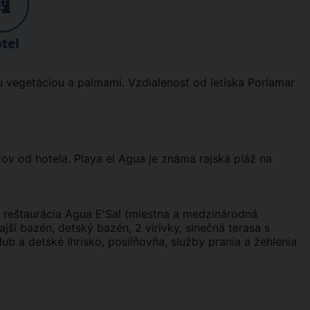
tel
u vegetáciou a palmami. Vzdialenosť od letiska Porlamar
ov od hotela. Playa el Agua je známa rajská pláž na
 reštaurácia Agua E'Sal (miestna a medzinárodná
ajší bazén, detský bazén, 2 vírivky, slnečná terasa s
ub a detské ihrisko, posilňovňa, služby prania a žehlenia