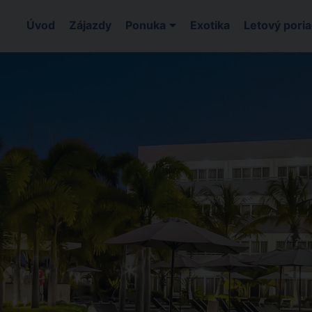
Úvod
Zájazdy
Ponuka
Exotika
Letový pori