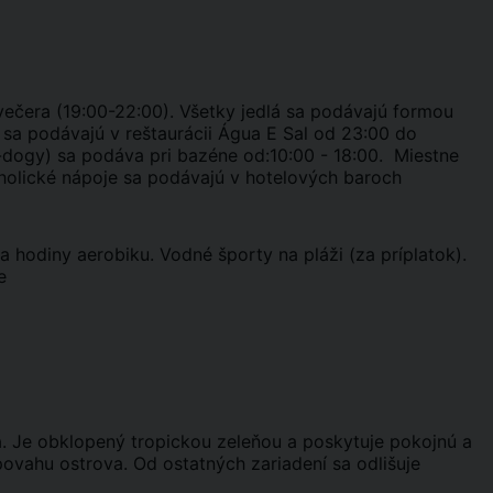
, večera (19:00-22:00). Všetky jedlá sa podávajú formou
, sa podávajú v reštaurácii Água E Sal od 23:00 do
t-dogy) sa podáva pri bazéne od:10:00 - 18:00. Miestne
oholické nápoje sa podávajú v hotelových baroch
a hodiny aerobiku. Vodné športy na pláži (za príplatok).
ne
ua. Je obklopený tropickou zeleňou a poskytuje pokojnú a
povahu ostrova. Od ostatných zariadení sa odlišuje