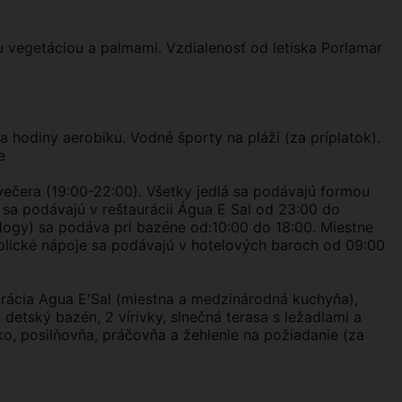
u vegetáciou a palmami. Vzdialenosť od letiska Porlamar
a hodiny aerobiku. Vodné športy na pláži (za príplatok).
e
, večera (19:00-22:00). Všetky jedlá sa podávajú formou
, sa podávajú v reštaurácii Água E Sal od 23:00 do
-dogy) sa podáva pri bazéne od:10:00 do 18:00. Miestne
oholické nápoje sa podávajú v hotelových baroch od 09:00
urácia Agua E'Sal (miestna a medzinárodná kuchyňa),
, detský bazén, 2 vírivky, slnečná terasa s ležadlami a
sko, posilňovňa, práčovňa a žehlenie na požiadanie (za