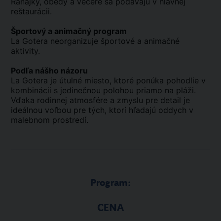
Raňajky, obedy a večere sa podávajú v hlavnej
reštaurácii.
Športový a animačný program
La Gotera neorganizuje športové a animačné
aktivity.
Podľa nášho názoru
La Gotera je útulné miesto, ktoré ponúka pohodlie v
kombinácii s jedinečnou polohou priamo na pláži.
Vďaka rodinnej atmosfére a zmyslu pre detail je
ideálnou voľbou pre tých, ktorí hľadajú oddych v
malebnom prostredí.
Program:
CENA