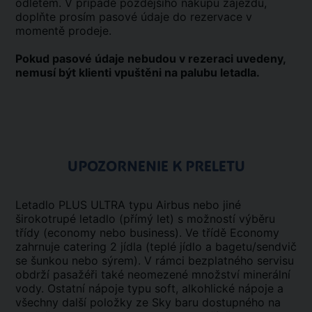
odletem. V případě pozdějšího nákupu zájezdu,
doplňte prosím pasové údaje do rezervace v
momentě prodeje.
Pokud pasové údaje nebudou v rezeraci uvedeny,
nemusí být klienti vpuštěni na palubu letadla.
UPOZORNENIE K PRELETU
Letadlo PLUS ULTRA typu Airbus nebo jiné
širokotrupé letadlo (přímý let) s možností výběru
třídy (economy nebo business). Ve třídě Economy
zahrnuje catering 2 jídla (teplé jídlo a bagetu/sendvič
se šunkou nebo sýrem). V rámci bezplatného servisu
obdrží pasažéři také neomezené množství minerální
vody. Ostatní nápoje typu soft, alkohlické nápoje a
všechny další položky ze Sky baru dostupného na