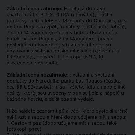
Základní cena zahrnuje
: Hotelová doprava:
charterový let PLUS ULTRA (přímý let), letištní
poplatky, vnitřní lety - z Margarity do Caracasu, pak
do Los Roques a zpět, transfery letiště-hotel-letiště,
7 nebo 14 započatých nocí v hotelu (5/12 nocí v
hotelu na Los Roques, 2 na Margarice - první a
poslední hotelový den), stravování dle popisu
ubytování, asistenci polsky mluvícího rezidenta (i
telefonicky), pojištění TU Europa (NNW, KL,
asistence a zavazadla).
Základní cena nezahrnuje
: : vstupní a výstupní
poplatky do Národního parku Los Roques (částka
cca 56 USD/osoba), místní výlety, jídlo a nápoje jiné
než ty, které jsou uvedeny v popisu jídla a nápojů u
každého hotelu, a další osobní výdaje.
Níže najdete seznam tipů a věcí, které byste si určitě
měli vzít s sebou a které doporučujeme mít s sebou:
1. Cestovní pas (doporučujeme mít s sebou také
fotokopii pasu)