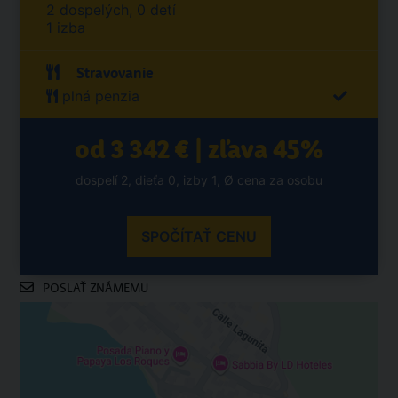
2 dospelých, 0 detí
1 izba
Stravovanie
plná penzia
od 3 342 € | zľava 45%
dospelí 2, dieťa 0, izby 1, Ø cena za osobu
SPOČÍTAŤ CENU
POSLAŤ ZNÁMEMU