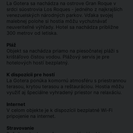
La Gotera sa nachádza na ostrove Gran Roque v
srdci súostrovia Los Roques - jedného z najkrajších
venezuelských národných parkov. Vďaka svojej
malebnej polohe si hostia môžu vychutnávať
neuveriteľné výhľady. Hotel sa nachádza približne
300 metrov od letiska.
Pláž
Objekt sa nachádza priamo na piesočnatej pláži s
krištáľovo čistou vodou. Plážový servis je pre
hotelových hostí bezplatný.
K dispozícii pre hostí
La Gotera ponúka komornú atmosféru s priestrannou
terasou, krytou terasou a reštauráciou. Hostia môžu
využiť aj špeciálne vyhradený priestor na relaxáciu.
Internet
V celom objekte je k dispozícii bezplatné Wi-Fi
pripojenie na internet.
Stravovanie