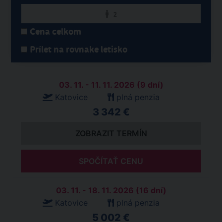
2
Cena celkom
Prílet na rovnake letisko
03. 11. - 11. 11. 2026 (9 dní)
Katovice
plná penzia
3 342 €
ZOBRAZIT TERMÍN
SPOČÍTAŤ CENU
03. 11. - 18. 11. 2026 (16 dní)
Katovice
plná penzia
5 002 €