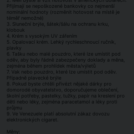
2. Měli byste si vzít hotovost v amerických dolarech.
Přijímají se nepoškozené bankovky co nejmenší
nominální hodnoty (rozměnit hotovost na místě je
téměř nemožné)
3. Sluneční brýle, šátek/šálu na ochranu krku,
klobouk
4. Krém s vysokým UV zářením
5. Opalovací krém. Lehký rychleschnoucí ručník,
plavky
6. Tašku nebo malé pouzdro, které lze umístit pod
oděv, aby byly řádně zabezpečeny doklady a měna,
zejména během prohlídek města/výletů
7. Vak nebo pouzdro, které lze umístit pod oděv.
Případně plavecké brýle
8. Pokud byste chtěli přivézt nějaké dárky pro
domorodé obyvatelstvo, doporučujeme oblečení,
školní potřeby, pastelky, tužky, papír na kreslení pro
děti nebo léky, zejména paracetamol a léky proti
průjmu
9. Ve Venezuele platí absolutní zákaz dovozu
elektronických cigaret.
Měny: