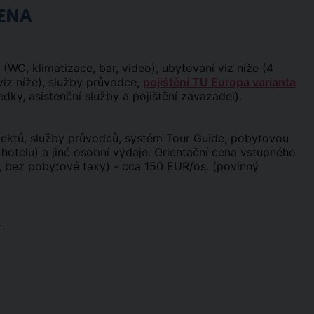
ENA
C, klimatizace, bar, video), ubytování viz níže (4
(viz níže), služby průvodce,
pojištění TU Europa varianta
edky, asistenční služby a pojištění zavazadel).
ektů, služby průvodců, systém Tour Guide, pobytovou
í hotelu) a jiné osobní výdaje. Orientační cena vstupného
, bez pobytové taxy) - cca 150 EUR/os. (povinný
.