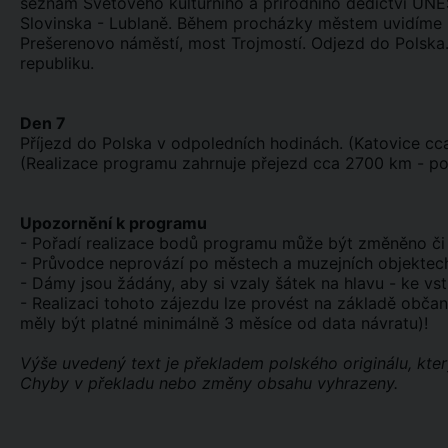
seznam Světového kulturního a přírodního dědictví UN
Slovinska - Lublaně. Během procházky městem uvidíme ne
Prešerenovo náměstí, most Trojmostí. Odjezd do Polska
republiku.
Den 7
Příjezd do Polska v odpoledních hodinách. (Katovice cc
(Realizace programu zahrnuje přejezd cca 2700 km - poč
Upozornění k programu
- Pořadí realizace bodů programu může být změněno č
- Průvodce neprovází po městech a muzejních objektec
- Dámy jsou žádány, aby si vzaly šátek na hlavu - ke vs
- Realizaci tohoto zájezdu lze provést na základě obč
měly být platné minimálně 3 měsíce od data návratu)!
Výše uvedený text je překladem polského originálu, kter
Chyby v překladu nebo změny obsahu vyhrazeny.