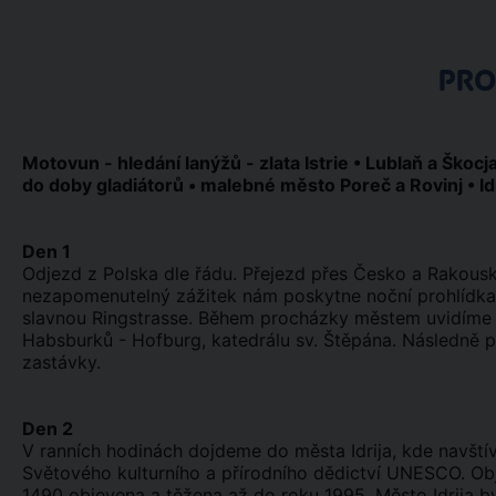
PR
Motovun - hledání lanýžů - zlata Istrie • Lublaň a Škocj
do doby gladiátorů • malebné město Poreč a Rovinj • Idr
Den 1
Odjezd z Polska dle řádu. Přejezd přes Česko a Rakous
nezapomenutelný zážitek nám poskytne noční prohlídka V
slavnou Ringstrasse. Během procházky městem uvidíme mi
Habsburků - Hofburg, katedrálu sv. Štěpána. Následně p
zastávky.
Den 2
V ranních hodinách dojdeme do města Idrija, kde navští
Světového kulturního a přírodního dědictví UNESCO. Obj
1490 objevena a těžena až do roku 1995. Město Idrija b