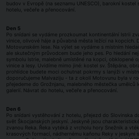
budov v Evropě (na seznamu UNESCO), barokní kostel s
hotelu, večeře a přenocování.
Den 5
Po snídani se vydáme prozkoumat kontinentální Istrii z
vinice, olivové háje a půvabná města ležící na kopcích. D
Motovunském lese. Na výlet se vydáme s místním hleda
ale skutečným průvodcem bude jeho pes. Po hledání ne
symbolu Istrie, malebně umístěné na kopci, obklopené 
vinice a lesy. Uvidíme mimo jiné: kostel sv. Štěpána, o
prohlídce budete moci ochutnat pokrmy s lanýži v místní r
doporučujeme Malvaziju - ta z okolí Motovunu byla v roc
přejedeme do Grožnjanu, malebného městečka umělců le
galerií. Návrat do hotelu, večeře a přenocování.
Den 6
Po snídani vystěhování z hotelu, přejezd do Slovinsk
svět Škocjanských jeskyní. Jeskyně jsou charakterist
zvanou Reka. Řeka vytéká z vrcholu hory Snežnik a vtéká
krasových formací, nádhernému kaňonu Reky v jeskyni s