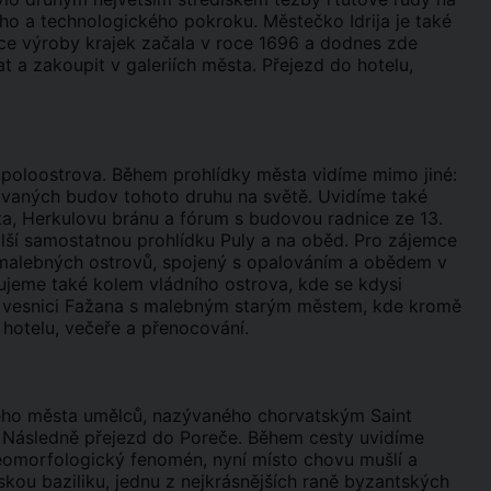
o a technologického pokroku. Městečko Idrija je také
ice výroby krajek začala v roce 1696 a dodnes zde
t a zakoupit v galeriích města. Přejezd do hotelu,
o poloostrova. Během prohlídky města vidíme mimo jiné:
hovaných budov tohoto druhu na světě. Uvidíme také
ta, Herkulovu bránu a fórum s budovou radnice ze 13.
lší samostatnou prohlídku Puly a na oběd. Pro zájemce
14 malebných ostrovů, spojený s opalováním a obědem v
lujeme také kolem vládního ostrova, kde se kdysi
ské vesnici Fažana s malebným starým městem, kde kromě
hotelu, večeře a přenocování.
ného města umělců, nazývaného chorvatským Saint
). Následně přejezd do Poreče. Během cesty uvidíme
geomorfologický fenomén, nyní místo chovu mušlí a
kou baziliku, jednu z nejkrásnějších raně byzantských