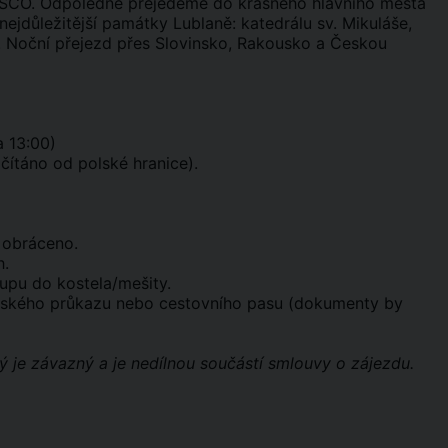
ESCO. Odpoledne přejedeme do krásného hlavního města
jdůležitější památky Lublaně: katedrálu sv. Mikuláše,
. Noční přejezd přes Slovinsko, Rakousko a Českou
a 13:00)
ítáno od polské hranice).
i obráceno.
h.
tupu do kostela/mešity.
anského průkazu nebo cestovního pasu (dokumenty by
ý je závazný a je nedílnou součástí smlouvy o zájezdu.