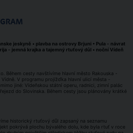
OGRAM
anske jeskyně • plavba na ostrovy Brjuni • Pula - návrat
ija - jemná krajka a tajemný rtuťový důl • noční Vídeň
ko. Během cesty navštívíme hlavní město Rakouska -
ídně. V programu projížďka hlavní ulicí města -
mo jiné: Vídeňskou státní operu, radnici, zimní palác
řejezd do Slovinska. Během cesty jsou plánovány krátké
víme historický rtuťový důl zapsaný na seznamu
ekt pokrývá plochu bývalého dolu, kde byla rtuť v roce
ylo druhým největším střediskem těžby rtuťové rudy na