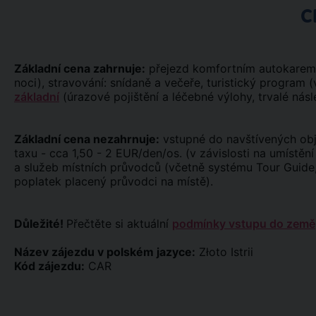
C
Základní cena zahrnuje:
přejezd komfortním autokarem (W
noci), stravování: snídaně a večeře, turistický program 
základní
(úrazové pojištění a léčebné výlohy, trvalé násl
Základní cena nezahrnuje:
vstupné do navštívených obj
taxu - cca 1,50 - 2 EUR/den/os. (v závislosti na umístěn
a služeb místních průvodců (včetně systému Tour Guide
poplatek placený průvodci na místě).
Důležité!
Přečtěte si aktuální
podmínky vstupu do země
Název zájezdu v polském jazyce:
Złoto Istrii
Kód zájezdu:
CAR